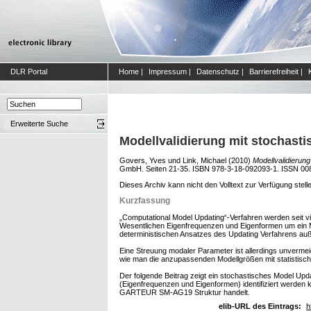
DLR Portal
Home
|
Impressum
|
Datenschutz
|
Barrierefreiheit
|
Erweiterte Suche
Modellvalidierung mit stochast
Govers, Yves
und
Link, Michael
(2010)
Modellvalidierun
GmbH. Seiten 21-35. ISBN 978-3-18-092093-1. ISSN 00
Dieses Archiv kann nicht den Volltext zur Verfügung stell
Kurzfassung
„Computational Model Updating“-Verfahren werden seit v
Wesentlichen Eigenfrequenzen und Eigenformen um ein 
deterministischen Ansatzes des Updating Verfahrens auß
Eine Streuung modaler Parameter ist allerdings unverme
wie man die anzupassenden Modellgrößen mit statistisc
Der folgende Beitrag zeigt ein stochastisches Model Up
(Eigenfrequenzen und Eigenformen) identifiziert werden 
GARTEUR SM-AG19 Struktur handelt.
elib-URL des Eintrags:
h