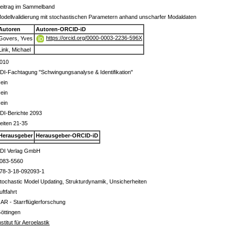
eitrag im Sammelband
odellvalidierung mit stochastischen Parametern anhand unscharfer Modaldaten
Autoren
Autoren-ORCID-iD
https://orcid.org/0000-0003-2236-596X
Govers, Yves
Link, Michael
010
DI-Fachtagung "Schwingungsanalyse & Identifikation"
ein
ein
ein
DI-Berichte 2093
eiten 21-35
Herausgeber
Herausgeber-ORCID-iD
DI Verlag GmbH
083-5560
78-3-18-092093-1
tochastic Model Updating, Strukturdynamik, Unsicherheiten
uftfahrt
 AR - Starrflüglerforschung
öttingen
nstitut für Aeroelastik