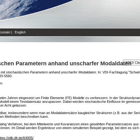
Kontakt
|
English
ischen Parametern anhand unscharfer Modaldaten
g mit stochastischen Parametern anhand unscharfer Modaldaten.
In: VDI-Fachtagung "Schwing
83-5560.
en.
ielen Jahren eingesetzt um Finite Elemente (FE) Modelle zu verbessern. In der Strukturdy
Modell einem Testdatensatz anzupassen. Dabei werden stochastische Einflüsse im gemess
er Acht gelassen.
idbar, insbesondere wenn man an Modaldatensätze baugleicher Strukturen (z.B. aus der Serie
hen Methoden beschreiben kann.
dating Verfahren, bei dem Mittelwerte und Kovarianzen eines gewählten Parametersatzes aus
können. Im Detail werden Ergebnisse von einem simulierten Beispiel gezeigt, bei dem es si
ttps://elib.dlr.de/64905/