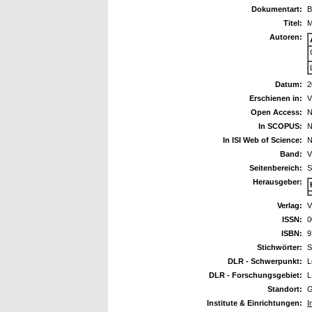
Dokumentart:
B
Titel:
M
Autoren:
Datum:
2
Erschienen in:
V
Open Access:
N
In SCOPUS:
N
In ISI Web of Science:
N
Band:
V
Seitenbereich:
S
Herausgeber:
Verlag:
V
ISSN:
0
ISBN:
9
Stichwörter:
S
DLR - Schwerpunkt:
L
DLR - Forschungsgebiet:
L
Standort:
G
Institute & Einrichtungen:
I