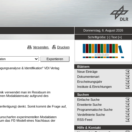
Donnerstag, 6. August 2026
Schriftgröße:
[-]
Text
[+]
Versenden
Drucken
Blättern
ungsanalyse & Identifikation" VDI Verlag
Neue Einträge
Dokumentenart
Erscheinungsjahr
Institute & Einrichtungen
namik verwendet man im Residuum im
Suchen
enen Modaldatensatz aufgrund des
Einfache Suche
Erweiterte Suche
nfertigung) denkt. Somit kommt die Frage auf,
Programmatische Suche
Vordefinierte Suche
 unscharfen experimentellen Modaldaten
RSS-Feed
ch um das FE-Modell eines Nachbaus der
Hilfe & Kontakt