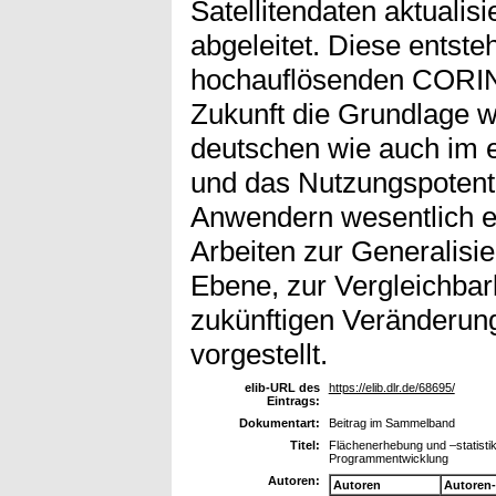
Satellitendaten aktualis
abgeleitet. Diese entst
hochauflösenden CORIN
Zukunft die Grundlage w
deutschen wie auch im e
und das Nutzungspotenti
Anwendern wesentlich e
Arbeiten zur Generalisi
Ebene, zur Vergleichbar
zukünftigen Veränderu
vorgestellt.
elib-URL des
https://elib.dlr.de/68695/
Eintrags:
Dokumentart:
Beitrag im Sammelband
Titel:
Flächenerhebung und –statisti
Programmentwicklung
Autoren:
Autoren
Autoren