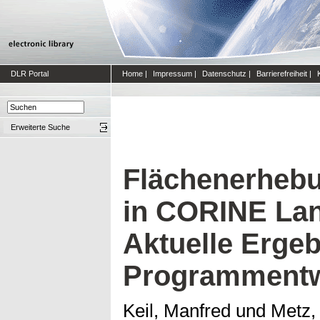
DLR Portal
Home
|
Impressum
|
Datenschutz
|
Barrierefreiheit
|
Erweiterte Suche
Flächenerhebu
in CORINE Lan
Aktuelle Erge
Programmentw
Keil, Manfred
und
Metz,