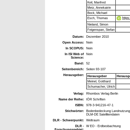
Keil, Manfred
Metz, Annekatrin
Bock, Michael
https
Esch, Thomas
Nieland, Simon
Feigenspan, Stefan
Datum:
Dezember 2010
Open Access:
Nein
In SCOPUS:
Nein
In ISI Web of
Nein
Science:
Band:
52
Seitenbereich:
Seiten 93-107
Herausgeber:
Herausgeber
Herausg
Meinel, Gotthard
Schumacher, Ulrich
Verlag:
Rhombos Verlag Berlin
Name der Reihe:
IÖR Schriften
ISBN:
978-3-941216-47-1
Stichwörter:
Bodenbedeckung Landnutzung 
DLM-DE Satellitendaten
DLR - Schwerpunkt:
Weltraum
DLR -
W EO - Erdbeobachtung
Forschungsgebiet: