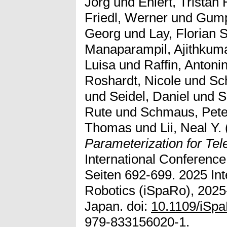
Jörg
und
Ehlert, Tristan
Friedl, Werner
und
Gump
Georg
und
Lay, Florian
Manaparampil, Ajithkum
Luisa
und
Raffin, Antoni
Roshardt, Nicole
und
Sc
und
Seidel, Daniel
und
S
Rute
und
Schmaus, Pete
Thomas
und
Lii, Neal Y.
Parameterization for Tel
International Conferenc
Seiten 692-699. 2025 In
Robotics (iSpaRo), 2025
Japan. doi:
10.1109/iSp
979-833156020-1.