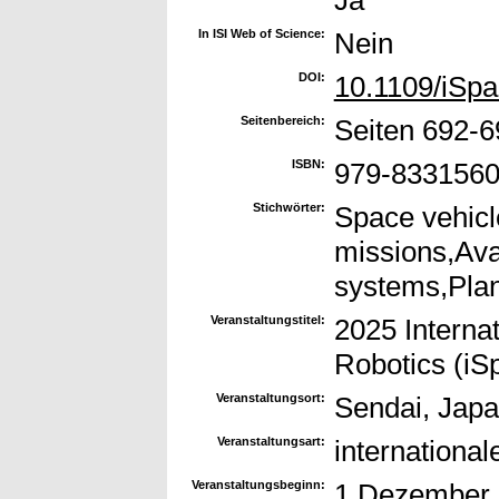
Ja
In ISI Web of Science:
Nein
DOI:
10.1109/iSp
Seitenbereich:
Seiten 692-6
ISBN:
979-8331560
Stichwörter:
Space vehicl
missions,Ava
systems,Plan
Veranstaltungstitel:
2025 Interna
Robotics (iS
Veranstaltungsort:
Sendai, Jap
Veranstaltungsart:
internationa
Veranstaltungsbeginn:
1 Dezember