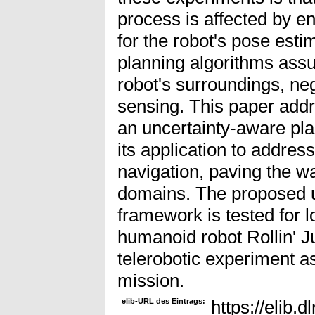
process is affected by e
for the robot's pose esti
planning algorithms ass
robot's surroundings, neg
sensing. This paper addr
an uncertainty-aware pl
its application to addres
navigation, paving the wa
domains. The proposed u
framework is tested for l
humanoid robot Rollin' J
telerobotic experiment as
mission.
elib-URL des Eintrags:
https://elib.d