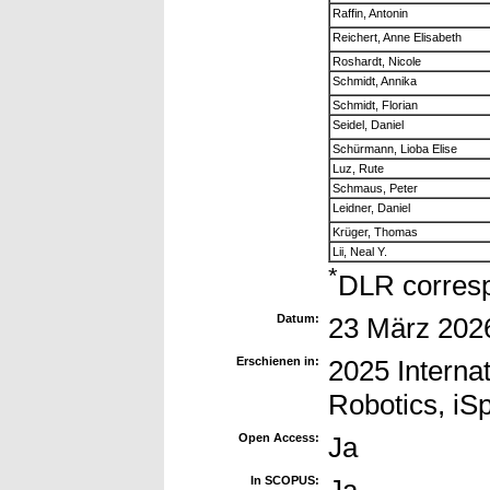
Raffin, Antonin
Reichert, Anne Elisabeth
Roshardt, Nicole
Schmidt, Annika
Schmidt, Florian
Seidel, Daniel
Schürmann, Lioba Elise
Luz, Rute
Schmaus, Peter
Leidner, Daniel
Krüger, Thomas
Lii, Neal Y.
*
DLR corresp
Datum:
23 März 202
Erschienen in:
2025 Interna
Robotics, i
Open Access:
Ja
In SCOPUS: