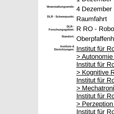
Veranstaltungsende:
4 Dezember
DLR - Schwerpunkt:
Raumfahrt
DLR -
R RO - Robo
Forschungsgebiet:
Standort:
Oberpfaffenh
Institute &
Institut für 
Einrichtungen:
> Autonomie
Institut für 
> Kognitive 
Institut für 
> Mechatron
Institut für 
> Perzeption
Institut für 