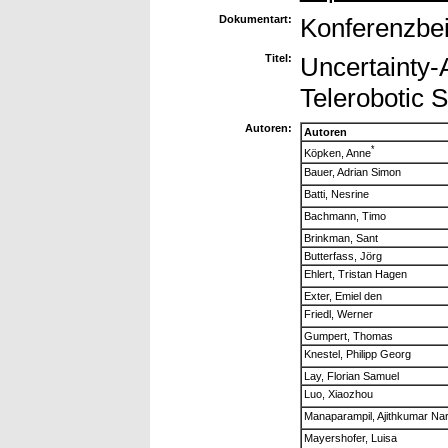
Dokumentart:
Konferenzbei
Titel:
Uncertainty-
Telerobotic 
Autoren:
Autoren
*
Köpken, Anne
Bauer, Adrian Simon
Batti, Nesrine
Bachmann, Timo
Brinkman, Sant
Butterfass, Jörg
Ehlert, Tristan Hagen
Exter, Emiel den
Friedl, Werner
Gumpert, Thomas
Knestel, Philipp Georg
Lay, Florian Samuel
Luo, Xiaozhou
Manaparampil, Ajithkumar Na
Mayershofer, Luisa