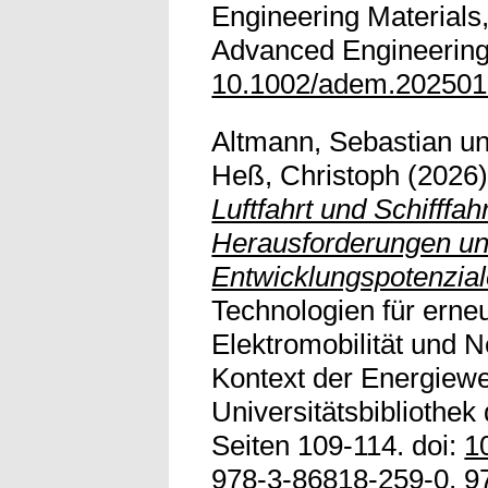
Engineering Material
Advanced Engineering 
10.1002/adem.20250
Altmann, Sebastian
u
Heß, Christoph
(2026
Luftfahrt und Schifffah
Herausforderungen u
Entwicklungspotenzial
Technologien für erne
Elektromobilität und N
Kontext der Energiew
Universitätsbibliothe
Seiten 109-114. doi:
1
978-3-86818-259-0, 9