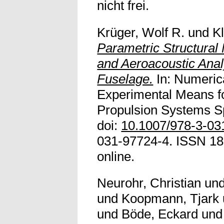
nicht frei.
Krüger, Wolf R.
und
K
Parametric Structural 
and Aeroacoustic Analy
Fuselage.
In: Numeric
Experimental Means for
Propulsion Systems Sp
doi:
10.1007/978-3-03
031-97724-4. ISSN 186
online.
Neurohr, Christian
un
und
Koopmann, Tjark
und
Böde, Eckard
un