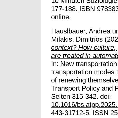
10 Minuten Soziologie,
177-188. ISBN 9783837
online.
Hauslbauer, Andrea
u
Milakis, Dimitrios
(20
context? How culture,
are treated in automate
In: New transportation
transportation modes t
of renewing themselv
Transport Policy and P
Seiten 315-342. doi:
10.1016/bs.atpp.2025.
443-31712-5. ISSN 254