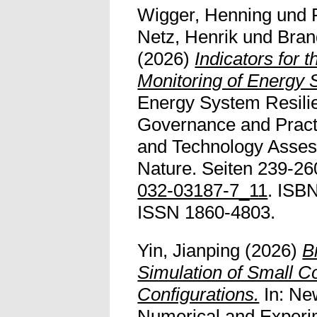
Wigger, Henning
und
Netz, Henrik
und
Bran
(2026)
Indicators for 
Monitoring of Energy 
Energy System Resili
Governance and Practi
and Technology Asses
Nature. Seiten 239-26
032-03187-7_11
. ISB
ISSN 1860-4803.
Yin, Jianping
(2026)
B
Simulation of Small C
Configurations.
In: Ne
Numerical and Experim