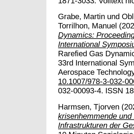
1871-3033. Volltext nic
Grabe, Martin
und
Obl
Torrilhon, Manuel
(20
Dynamics: Proceedings
International Symposi
Rarefied Gas Dynamic
33rd International Sy
Aerospace Technology. 
10.1007/978-3-032-00
032-00093-4. ISSN 18
Harmsen, Tjorven
(20
krisenhemmende und k
Infrastrukturen der Ge