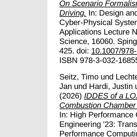
On Scenario Formalis
Driving.
In: Design and
Cyber-Physical Syste
Applications Lecture 
Science, 16060. Sping
425. doi:
10.1007/978
ISBN 978-3-032-16855
Seitz, Timo
und
Lecht
Jan
und
Hardi, Justin
(2026)
IDDES of a LO
Combustion Chamber a
In: High Performance
Engineering '23: Trans
Performance Computing