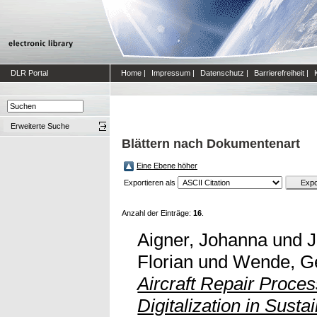
DLR Portal
Home
|
Impressum
|
Datenschutz
|
Barrierefreiheit
|
Erweiterte Suche
Blättern nach Dokumentenart
Eine Ebene höher
Exportieren als
Anzahl der Einträge:
16
.
Aigner, Johanna
und
J
Florian
und
Wende, G
Aircraft Repair Proces
Digitalization in Sustai