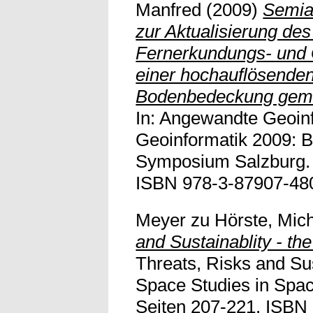
Manfred
(2009)
Semia
zur Aktualisierung d
Fernerkundungs- und 
einer hochauflösenden
Bodenbedeckung gem
In: Angewandte Geoin
Geoinformatik 2009: B
Symposium Salzburg. 
ISBN 978-3-87907-480-8
Meyer zu Hörste, Mic
and Sustainablity - the
Threats, Risks and Sus
Space Studies in Space
Seiten 207-221. ISBN 