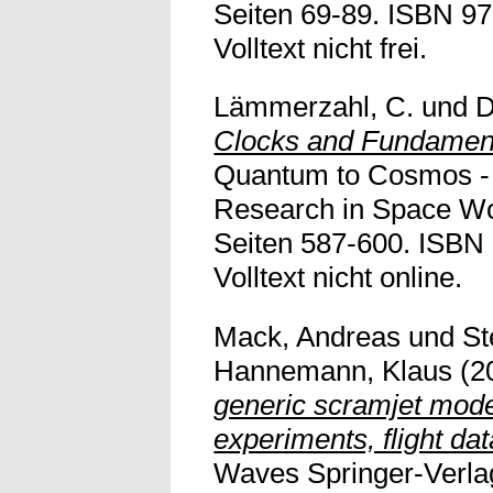
Seiten 69-89. ISBN 9
Volltext nicht frei.
Lämmerzahl, C.
und
D
Clocks and Fundament
Quantum to Cosmos -
Research in Space Worl
Seiten 587-600. ISBN
Volltext nicht online.
Mack, Andreas
und
St
Hannemann, Klaus
(2
generic scramjet model
experiments, flight d
Waves Springer-Verlag