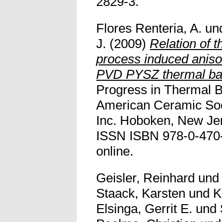
2829-3.
Flores Renteria, A.
un
J.
(2009)
Relation of t
process induced aniso
PVD PYSZ thermal barr
Progress in Thermal B
American Ceramic Soc
Inc. Hoboken, New Jer
ISSN ISBN 978-0-470-4
online.
Geisler, Reinhard
un
Staack, Karsten
und
K
Elsinga, Gerrit E.
und