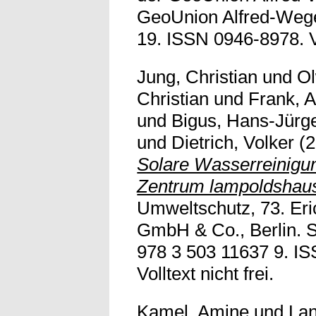
GeoUnion Alfred-Wegen
19. ISSN 0946-8978. Vo
Jung, Christian
und
Ol
Christian
und
Frank, A
und
Bigus, Hans-Jürg
und
Dietrich, Volker
(2
Solare Wasserreinigu
Zentrum lampoldshau
Umweltschutz, 73. Eri
GmbH & Co., Berlin. 
978 3 503 11637 9. I
Volltext nicht frei.
Kamel, Amine
und
Lan