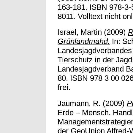
163-181. ISBN 978-3-
8011. Volltext nicht onl
Israel, Martin
(2009)
R
Grünlandmahd.
In: Sc
Landesjagdverbandes 
Tierschutz in der Jagd
Landesjagdverband Bay
80. ISBN 978 3 00 0266
frei.
Jaumann, R.
(2009)
P
Erde – Mensch. Handl
Managementstrategien 
der GeoUnion Alfred-W