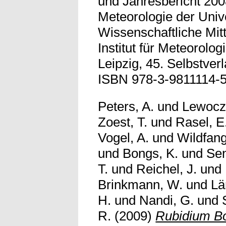
und Jahresbericht 2008
Meteorologie der Unive
Wissenschaftliche Mit
Institut für Meteorolog
Leipzig, 45. Selbstver
ISBN 978-3-9811114-5
Peters, A.
und
Lewocz
Zoest, T.
und
Rasel, E
Vogel, A.
und
Wildfang
und
Bongs, K.
und
Sen
T.
und
Reichel, J.
und
Brinkmann, W.
und
Lä
H.
und
Nandi, G.
und
R.
(2009)
Rubidium Bo