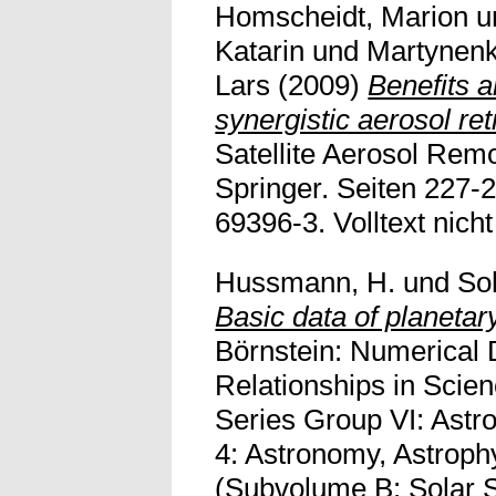
Homscheidt, Marion
u
Katarin
und
Martynenk
Lars
(2009)
Benefits a
synergistic aerosol r
Satellite Aerosol Rem
Springer. Seiten 227-
69396-3. Volltext nicht
Hussmann, H.
und
Soh
Basic data of planetar
Börnstein: Numerical 
Relationships in Scie
Series Group VI: Astr
4: Astronomy, Astrop
(Subvolume B: Solar S