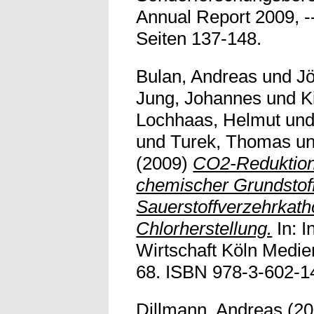
Annual Report 2009, 
Seiten 137-148.
Bulan, Andreas
und
Jö
Jung, Johannes
und
K
Lochhaas, Helmut
un
und
Turek, Thomas
u
(2009)
CO2-Reduktion 
chemischer Grundstoff
Sauerstoffverzehrkath
Chlorherstellung.
In: I
Wirtschaft Köln Medi
68. ISBN 978-3-602-1
Dillmann, Andreas
(20