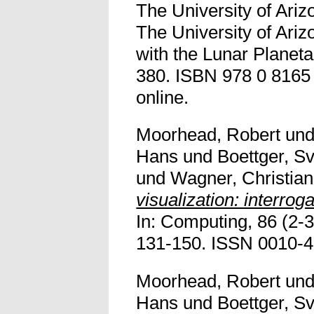
The University of Ari
The University of Ariz
with the Lunar Planetar
380. ISBN 978 0 8165 2
online.
Moorhead, Robert
un
Hans
und
Boettger, S
und
Wagner, Christian
visualization: interrog
In: Computing, 86 (2-3
131-150. ISSN 0010-485
Moorhead, Robert
un
Hans
und
Boettger, S