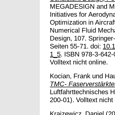
MEGADESIGN and Me
Initiatives for Aerody
Optimization in Aircra
Numerical Fluid Mecha
Design, 107. Springer-
Seiten 55-71. doi:
10.
1_5
. ISBN 978-3-642-
Volltext nicht online.
Kocian, Frank
und
Ha
TMC- Faserverstärktes
Luftfahrttechnisches
200-01). Volltext nicht
Krajzewicz, Daniel
(2