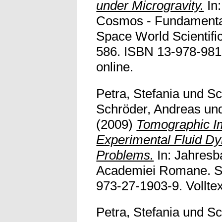
under Microgravity.
In
Cosmos - Fundamental
Space World Scientific
586. ISBN 13-978-981-
online.
Petra, Stefania
und
Sc
Schröder, Andreas
un
(2009)
Tomographic Im
Experimental Fluid D
Problems.
In: Jahresb
Academiei Romane. Se
973-27-1903-9. Volltext
Petra, Stefania
und
Sc