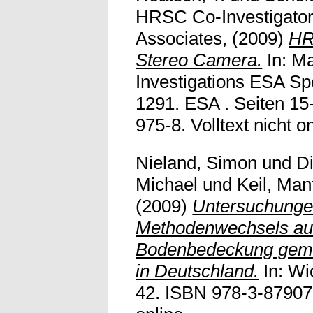
HRSC Co-Investigato
Associates,
(2009)
HR
Stereo Camera.
In: Ma
Investigations ESA Spe
1291. ESA . Seiten 15
975-8. Volltext nicht on
Nieland, Simon
und
D
Michael
und
Keil, Man
(2009)
Untersuchunge
Methodenwechsels auf 
Bodenbedeckung gem
in Deutschland.
In: Wi
42. ISBN 978-3-87907-