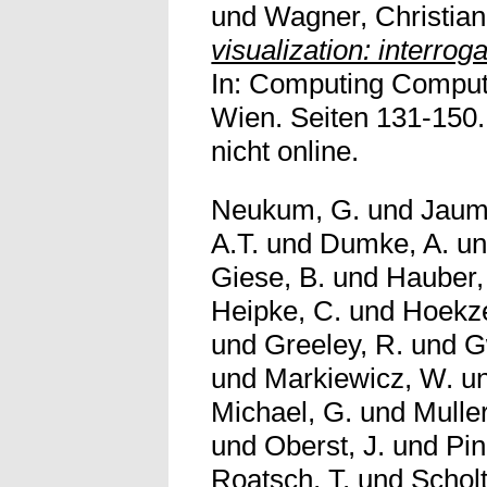
und
Wagner, Christian
visualization: interrog
In: Computing Computi
Wien. Seiten 131-150.
nicht online.
Neukum, G.
und
Jaum
A.T.
und
Dumke, A.
u
Giese, B.
und
Hauber,
Heipke, C.
und
Hoekz
und
Greeley, R.
und
G
und
Markiewicz, W.
u
Michael, G.
und
Muller
und
Oberst, J.
und
Pin
Roatsch, T.
und
Scholt