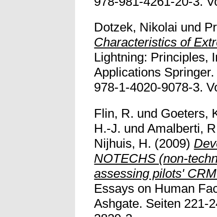
978-981-4261-20-3. Vol
Dotzek, Nikolai
und
Pr
Characteristics of Ex
Lightning: Principles,
Applications Springer
978-1-4020-9078-3. Vol
Flin, R.
und
Goeters, 
H.-J.
und
Amalberti, R
Nijhuis, H.
(2009)
Dev
NOTECHS (non-technic
assessing pilots' CRM 
Essays on Human Facto
Ashgate. Seiten 221-