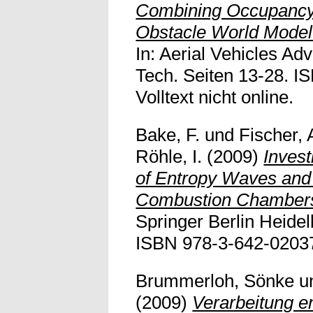
Combining Occupancy 
Obstacle World Model 
In: Aerial Vehicles Ad
Tech. Seiten 13-28. I
Volltext nicht online.
Bake, F.
und
Fischer, 
Röhle, I.
(2009)
Invest
of Entropy Waves and 
Combustion Chamber
Springer Berlin Heidel
ISBN 978-3-642-02037-7
Brummerloh, Sönke
u
(2009)
Verarbeitung e