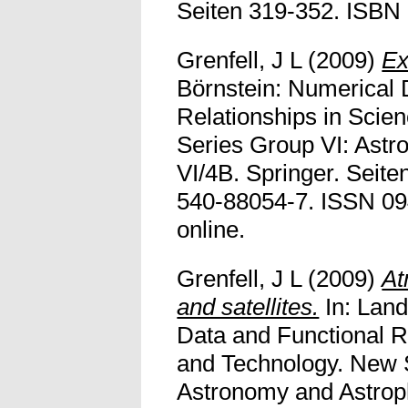
Seiten 319-352. ISBN
Grenfell, J L
(2009)
Ex
Börnstein: Numerical 
Relationships in Scie
Series Group VI: Astr
VI/4B. Springer. Seit
540-88054-7. ISSN 094
online.
Grenfell, J L
(2009)
At
and satellites.
In: Land
Data and Functional R
and Technology. New 
Astronomy and Astroph