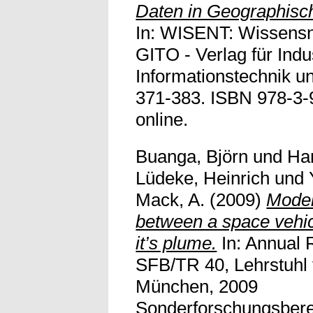
Daten in Geographisc
In: WISENT: Wissensn
GITO - Verlag für Indus
Informationstechnik u
371-383. ISBN 978-3-9
online.
Buanga, Björn
und
Ha
Lüdeke, Heinrich
und
Mack, A.
(2009)
Modeli
between a space vehic
it’s plume.
In: Annual 
SFB/TR 40, Lehrstuhl
München, 2009
Sonderforschungsberei