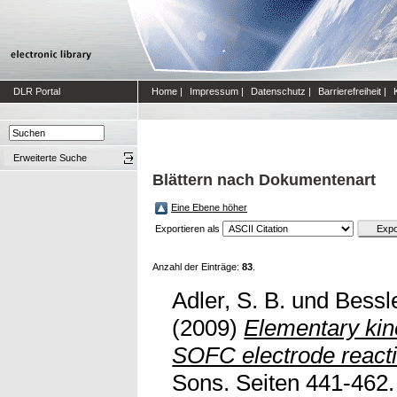
DLR Portal
Home
|
Impressum
|
Datenschutz
|
Barrierefreiheit
|
Erweiterte Suche
Blättern nach Dokumentenart
Eine Ebene höher
Exportieren als
Anzahl der Einträge:
83
.
Adler, S. B.
und
Bessl
(2009)
Elementary kin
SOFC electrode react
Sons. Seiten 441-462