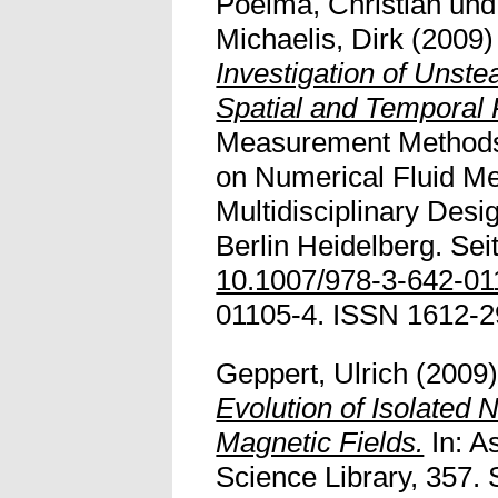
Poelma, Christian
un
Michaelis, Dirk
(2009
Investigation of Unst
Spatial and Temporal 
Measurement Methods 
on Numerical Fluid M
Multidisciplinary Desi
Berlin Heidelberg. Sei
10.1007/978-3-642-01
01105-4. ISSN 1612-290
Geppert, Ulrich
(2009
Evolution of Isolated 
Magnetic Fields.
In: A
Science Library, 357. 