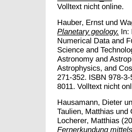
Volltext nicht online.
Hauber, Ernst
und
Wag
Planetary geology.
In:
Numerical Data and Fu
Science and Technolo
Astronomy and Astroph
Astrophysics, and Cos
271-352. ISBN 978-3-
8011. Volltext nicht onl
Hausamann, Dieter
u
Taulien, Matthias
und
Locherer, Matthias
(2
Fernerkundung mittels 