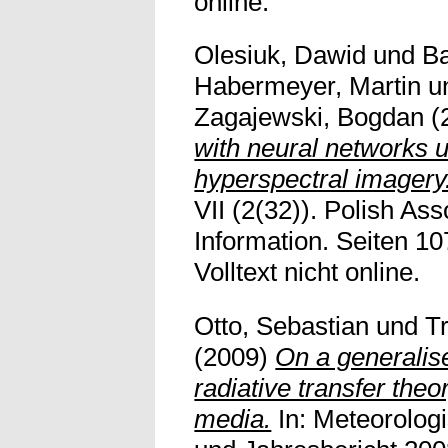
online.
Olesiuk, Dawid
und
B
Habermeyer, Martin
u
Zagajewski, Bogdan
(
with neural networks u
hyperspectral imagery
VII (2(32)). Polish Ass
Information. Seiten 1
Volltext nicht online.
Otto, Sebastian
und
T
(2009)
On a generalis
radiative transfer theo
media.
In: Meteorologi