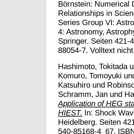
Börnstein: Numerical 
Relationships in Scie
Series Group VI: Astr
4: Astronomy, Astroph
Springer. Seiten 421-
88054-7. Volltext nicht
Hashimoto, Tokitada
u
Komuro, Tomoyuki
un
Katsuhiro
und
Robins
Schramm, Jan
und
Ha
Application of HEG sta
HIEST.
In: Shock Wave
Heidelberg. Seiten 42
540-85168-4_67
. ISB