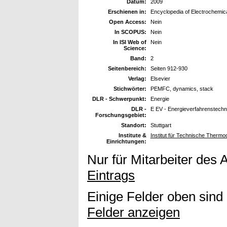
Datum:
2009
Erschienen in:
Encyclopedia of Electrochemi
Open Access:
Nein
In SCOPUS:
Nein
In ISI Web of
Nein
Science:
Band:
2
Seitenbereich:
Seiten 912-930
Verlag:
Elsevier
Stichwörter:
PEMFC, dynamics, stack
DLR - Schwerpunkt:
Energie
DLR -
E EV - Energieverfahrenstechn
Forschungsgebiet:
Standort:
Stuttgart
Institute &
Institut für Technische Therm
Einrichtungen:
Nur für Mitarbeiter des 
Eintrags
Einige Felder oben sind
Felder anzeigen