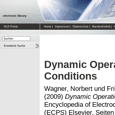
DLR Portal
Home
|
Impressum
|
Datenschutz
|
Barrierefreiheit
|
Erweiterte Suche
Dynamic Opera
Conditions
Wagner, Norbert
und
Fr
(2009)
Dynamic Operatio
Encyclopedia of Electr
(ECPS) Elsevier. Seiten