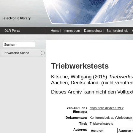
DLR Portal
Home
|
Impressum
|
Datenschutz
|
Barrierefreiheit
|
Erweiterte Suche
Triebwerkstests
Kitsche, Wolfgang
(2015)
Triebwerks
Aachen, Deutschland. (nicht veröffent
Dieses Archiv kann nicht den Volltext
elib-URL des
https://elib.dlr.de/99393/
Eintrags:
Dokumentart:
Konferenzbeitrag (Vorlesung)
Titel:
Triebwerkstests
Autoren:
Autoren
Autoren-