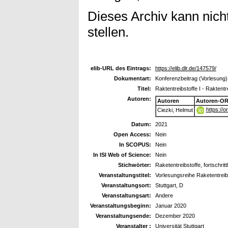
Dieses Archiv kann nicht
stellen.
elib-URL des Eintrags:
https://elib.dlr.de/147579/
Dokumentart:
Konferenzbeitrag (Vorlesung)
Titel:
Raktentreibstoffe I - Raktentre
Autoren:
Autoren
Autoren-OR
https://
Ciezki, Helmut
Datum:
2021
Open Access:
Nein
In SCOPUS:
Nein
In ISI Web of Science:
Nein
Stichwörter:
Raketentreibstoffe, fortschritt
Veranstaltungstitel:
Vorlesungsreihe Raketentreibs
Veranstaltungsort:
Stuttgart, D
Veranstaltungsart:
Andere
Veranstaltungsbeginn:
Januar 2020
Veranstaltungsende:
Dezember 2020
Veranstalter :
Universität Stuttgart