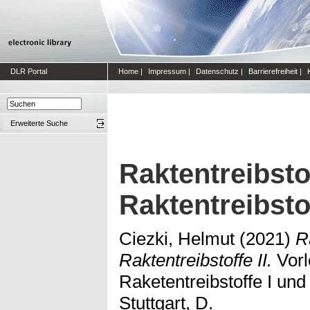
DLR Portal
Home
|
Impressum
|
Datenschutz
|
Barrierefreiheit
|
Erweiterte Suche
Raktentreibstof
Raktentreibstof
Ciezki, Helmut
(2021)
R
Raktentreibstoffe II.
Vorl
Raketentreibstoffe I und
Stuttgart, D.