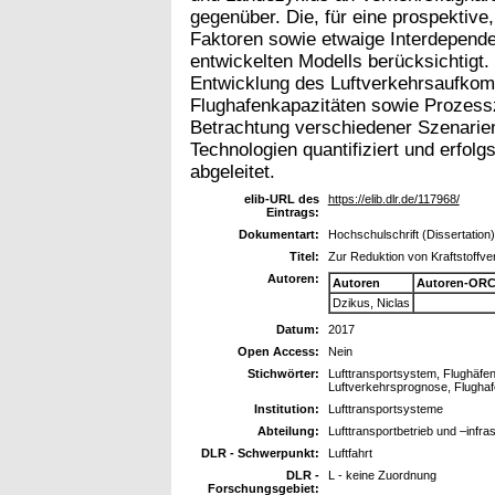
gegenüber. Die, für eine prospektive
Faktoren sowie etwaige Interdepende
entwickelten Modells berücksichtigt.
Entwicklung des Luftverkehrsaufko
Flughafenkapazitäten sowie Prozessz
Betrachtung verschiedener Szenarie
Technologien quantifiziert und erfo
abgeleitet.
elib-URL des
https://elib.dlr.de/117968/
Eintrags:
Dokumentart:
Hochschulschrift (Dissertation)
Titel:
Zur Reduktion von Kraftstoffv
Autoren:
Autoren
Autoren-ORC
Dzikus, Niclas
Datum:
2017
Open Access:
Nein
Stichwörter:
Lufttransportsystem, Flughäfen,
Luftverkehrsprognose, Flughaf
Institution:
Lufttransportsysteme
Abteilung:
Lufttransportbetrieb und –infra
DLR - Schwerpunkt:
Luftfahrt
DLR -
L - keine Zuordnung
Forschungsgebiet: