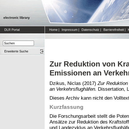
DLR Portal
Home
|
Impressum
|
Datenschutz
|
Barrierefreiheit
|
Erweiterte Suche
Zur Reduktion von Kra
Emissionen an Verkeh
Dzikus, Niclas
(2017)
Zur Reduktion
an Verkehrsflughäfen.
Dissertation, 
Dieses Archiv kann nicht den Volltext
Kurzfassung
Die Forschungsarbeit stellt die Pote
Ansätze zur Reduktion des Kraftstof
und Landezyklus an Verkehrsflughäf