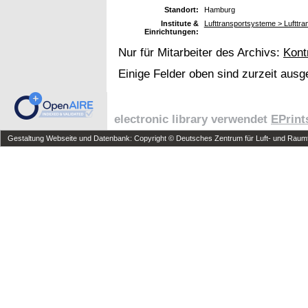
Standort:
Hamburg
Institute &
Lufttransportsysteme > Lufttran
Einrichtungen:
Nur für Mitarbeiter des Archivs:
Kont
Einige Felder oben sind zurzeit ausg
electronic library verwendet
EPrint
Gestaltung Webseite und Datenbank: Copyright © Deutsches Zentrum für Luft- und Raumfa