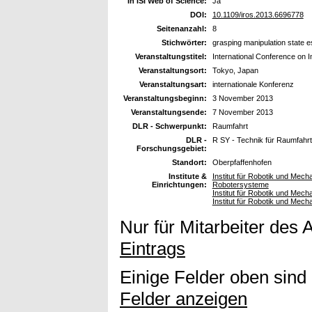
In ISI Web of Science:
Ja
DOI:
10.1109/iros.2013.6696778
Seitenanzahl:
8
Stichwörter:
grasping manipulation state est
Veranstaltungstitel:
International Conference on 
Veranstaltungsort:
Tokyo, Japan
Veranstaltungsart:
internationale Konferenz
Veranstaltungsbeginn:
3 November 2013
Veranstaltungsende:
7 November 2013
DLR - Schwerpunkt:
Raumfahrt
DLR -
R SY - Technik für Raumfahr
Forschungsgebiet:
Standort:
Oberpfaffenhofen
Institute &
Institut für Robotik und Mec
Einrichtungen:
Robotersysteme
Institut für Robotik und Me
Institut für Robotik und Mech
Nur für Mitarbeiter des 
Eintrags
Einige Felder oben sind
Felder anzeigen