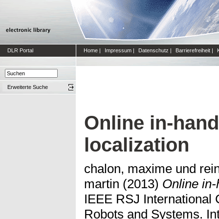
DLR Portal
Home
|
Impressum
|
Datenschutz
|
Barrierefreiheit
|
Erweiterte Suche
Online in-hand
localization
chalon, maxime
und
rei
martin
(2013)
Online in-
IEEE RSJ International C
Robots and Systems. Int