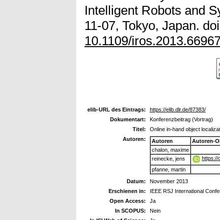
Intelligent Robots and 
11-07, Tokyo, Japan. doi
10.1109/iros.2013.6696
elib-URL des Eintrags:
https://elib.dlr.de/87383/
Dokumentart:
Konferenzbeitrag (Vortrag)
Titel:
Online in-hand object localiza
Autoren:
Autoren
Autoren-O
chalon, maxime
https:/
reinecke, jens
pfanne, martin
Datum:
November 2013
Erschienen in:
IEEE RSJ International Confe
Open Access:
Ja
In SCOPUS:
Nein