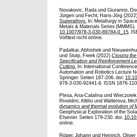
Novakovic, Rada
und
Giuranno, Do
Jürgen
und
Fecht, Hans-Jörg
(2022
Superalloys.
In: Metallurgy in Spac
Metals & Materials Series (MMMS). 
10.1007/978-3-030-89784-0_15
. I
Volltext nicht online.
Padalkar, Abhishek
und
Nieuwenhui
und
Stulp, Freek
(2022)
Closing th
Specification and Reinforcement Le
Cutting.
In: International Conference
Automation and Robotics Lecture Not
Springer. Seiten 187-206. doi:
10.1
978-3-030-92441-6. ISSN 1876-1100. 
Plesa, Ana-Catalina
und
Wieczorek
Rivoldini, Attilio
und
Walterova, Mic
dynamics and thermal evolution of 
Geophysical Exploration of the Sol
Elsevier. Seiten 179-230. doi:
10.10
online.
Röper, Johann
und
Heinrich, Oliver