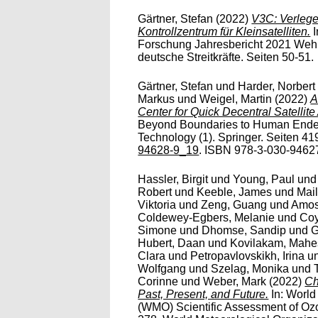
Gärtner, Stefan
(2022)
V3C: Verleg
Kontrollzentrum für Kleinsatelliten.
I
Forschung Jahresbericht 2021 Wehr
deutsche Streitkräfte. Seiten 50-51.
Gärtner, Stefan
und
Harder, Norbert
Markus
und
Weigel, Martin
(2022)
A
Center for Quick Decentral Satellite
Beyond Boundaries to Human Ende
Technology (1). Springer. Seiten 41
94628-9_19
. ISBN 978-3-030-9462
Hassler, Birgit
und
Young, Paul
un
Robert
und
Keeble, James
und
Mail
Viktoria
und
Zeng, Guang
und
Amos
Coldewey-Egbers, Melanie
und
Coy
Simone
und
Dhomse, Sandip
und
G
Hubert, Daan
und
Kovilakam, Mahe
Clara
und
Petropavlovskikh, Irina
u
Wolfgang
und
Szelag, Monika
und
Corinne
und
Weber, Mark
(2022)
Ch
Past, Present, and Future.
In: World
(WMO) Scientific Assessment of Oz