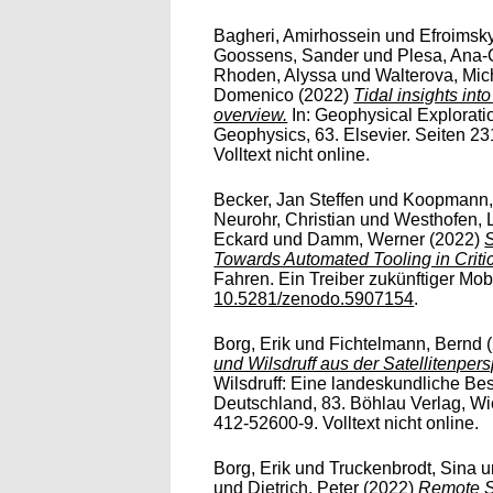
Bagheri, Amirhossein
und
Efroimsky
Goossens, Sander
und
Plesa, Ana-
Rhoden, Alyssa
und
Walterova, Mic
Domenico
(2022)
Tidal insights int
overview.
In: Geophysical Explorati
Geophysics, 63. Elsevier. Seiten 23
Volltext nicht online.
Becker, Jan Steffen
und
Koopmann, 
Neurohr, Christian
und
Westhofen, 
Eckard
und
Damm, Werner
(2022)
S
Towards Automated Tooling in Critic
Fahren. Ein Treiber zukünftiger Mobi
10.5281/zenodo.5907154
.
Borg, Erik
und
Fichtelmann, Bernd
(
und Wilsdruff aus der Satellitenpers
Wilsdruff: Eine landeskundliche B
Deutschland, 83. Böhlau Verlag, Wi
412-52600-9. Volltext nicht online.
Borg, Erik
und
Truckenbrodt, Sina
u
und
Dietrich, Peter
(2022)
Remote S