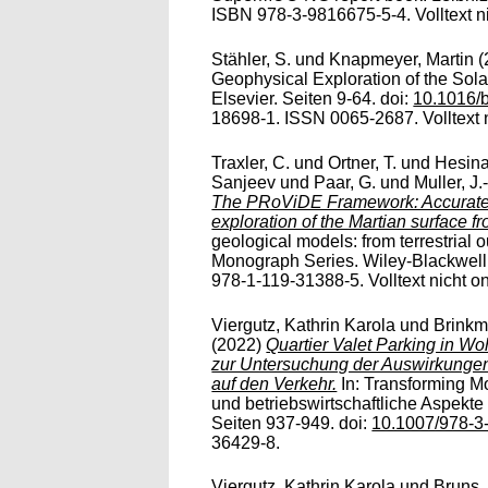
ISBN 978­-3-9816675-­5-4. Volltext ni
Stähler, S.
und
Knapmeyer, Martin
(
Geophysical Exploration of the Sol
Elsevier. Seiten 9-64. doi:
10.1016/
18698-1. ISSN 0065-2687. Volltext n
Traxler, C.
und
Ortner, T.
und
Hesina
Sanjeev
und
Paar, G.
und
Muller, J.
The PRoViDE Framework: Accurate 3
exploration of the Martian surface f
geological models: from terrestrial 
Monograph Series. Wiley-Blackwell
978-1-119-31388-5. Volltext nicht on
Viergutz, Kathrin Karola
und
Brinkm
(2022)
Quartier Valet Parking in W
zur Untersuchung der Auswirkunge
auf den Verkehr.
In: Transforming M
und betriebswirtschaftliche Aspekt
Seiten 937-949. doi:
10.1007/978-3
36429-8.
Viergutz, Kathrin Karola
und
Bruns,