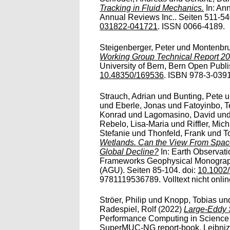
Tracking in Fluid Mechanics.
In: An
Annual Reviews Inc.. Seiten 511-54
031822-041721
. ISSN 0066-4189.
Steigenberger, Peter
und
Montenbru
Working Group Technical Report 20
University of Bern, Bern Open Publi
10.48350/169536
. ISBN 978-3-039
Strauch, Adrian
und
Bunting, Pete
u
und
Eberle, Jonas
und
Fatoyinbo, T
Konrad
und
Lagomasino, David
un
Rebelo, Lisa-Maria
und
Riffler, Mic
Stefanie
und
Thonfeld, Frank
und
T
Wetlands. Can the View From Space
Global Decline?
In: Earth Observati
Frameworks Geophysical Monograph
(AGU). Seiten 85-104. doi:
10.1002
9781119536789. Volltext nicht onlin
Ströer, Philip
und
Knopp, Tobias
un
Radespiel, Rolf
(2022)
Large­-Eddy 
Performance Computing in Science
SuperMUC-NG report-book. Leibniz-