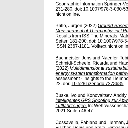
Geographic Information Springer-V
231-280. doi:
10.1007/978-3-030-5
nicht online.
Brillo, Jürgen
(2022)
Ground-Based E
Measurement of Thermophysical Pro
Results from ISS The Minerals, Mat
Seiten 181-200. doi:
10.1007/978-3
ISSN 2367-1181. Volltext nicht onli
Buchgeister, Jens
und
Naegler, Tob
Schmidt-Scheele, Ricarda
und
Haus
(2022)
Multidimensional sustainabili
energy system transformation path
assessment - insights to the Helmhol
22. doi:
10.5281/zenodo.7273635
.
Buske, Ivo
und
Konovaltsev, Andriy
Intelligentes GPS Spoofing zur Ab
Luftfahrzeugen.
In: Wehrwissenschaf
2021 Seiten 46-47.
Cossavella, Fabiana
und
Herman, 
Fischer, Denis
und
Save, Himashu