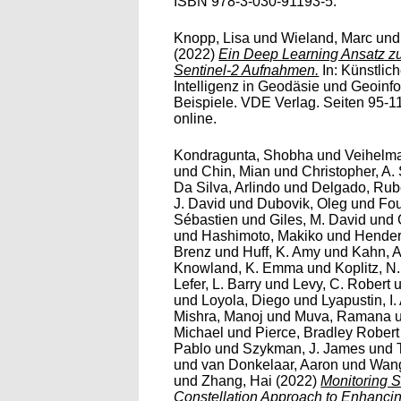
ISBN 978-3-030-91193-5.
Knopp, Lisa
und
Wieland, Marc
un
(2022)
Ein Deep Learning Ansatz zur
Sentinel-2 Aufnahmen.
In: Künstlich
Intelligenz in Geodäsie und Geoinfo
Beispiele. VDE Verlag. Seiten 95-1
online.
Kondragunta, Shobha
und
Veihelm
und
Chin, Mian
und
Christopher, A.
Da Silva, Arlindo
und
Delgado, Ru
J. David
und
Dubovik, Oleg
und
Fou
Sébastien
und
Giles, M. David
und
und
Hashimoto, Makiko
und
Hender
Brenz
und
Huff, K. Amy
und
Kahn, A
Knowland, K. Emma
und
Koplitz, 
Lefer, L. Barry
und
Levy, C. Robert
und
Loyola, Diego
und
Lyapustin, I.
Mishra, Manoj
und
Muva, Ramana
Michael
und
Pierce, Bradley Robert
Pablo
und
Szykman, J. James
und
und
van Donkelaar, Aaron
und
Wang
und
Zhang, Hai
(2022)
Monitoring S
Constellation Approach to Enhancing