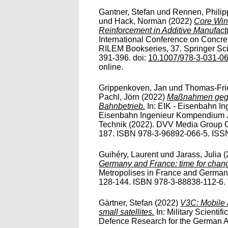
Gantner, Stefan
und
Rennen, Philip
und
Hack, Norman
(2022)
Core Win
Reinforcement in Additive Manufact
International Conference on Concre
RILEM Bookseries, 37. Springer Sc
391-396. doi:
10.1007/978-3-031-0
online.
Grippenkoven, Jan
und
Thomas-Frie
Pachl, Jörn
(2022)
Maßnahmen gege
Bahnbetrieb.
In: EIK - Eisenbahn 
Eisenbahn Ingenieur Kompendium J
Technik (2022). DVV Media Group G
187. ISBN 978-3-96892-066-5. ISS
Guihéry, Laurent
und
Jarass, Julia
(
Germany and France: time for change
Metropolises in France and German
128-144. ISBN 978-3-88838-112-6. Vo
Gärtner, Stefan
(2022)
V3C: Mobile 
small satellites.
In: Military Scienti
Defence Research for the German A