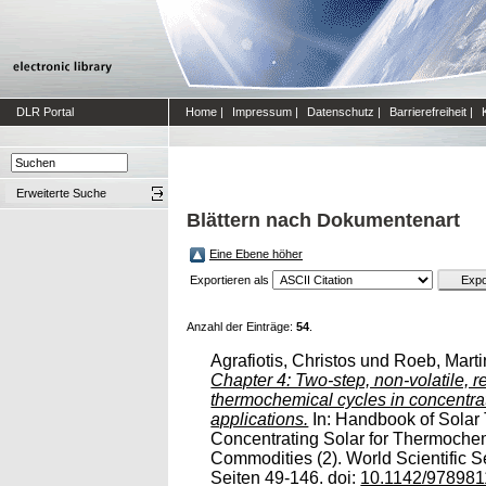
DLR Portal
Home
|
Impressum
|
Datenschutz
|
Barrierefreiheit
|
Erweiterte Suche
Blättern nach Dokumentenart
Eine Ebene höher
Exportieren als
Anzahl der Einträge:
54
.
Agrafiotis, Christos
und
Roeb, Marti
Chapter 4: Two-step, non-volatile, r
thermochemical cycles in concentra
applications.
In: Handbook of Solar
Concentrating Solar for Thermoche
Commodities (2). World Scientific 
Seiten 49-146. doi:
10.1142/97898