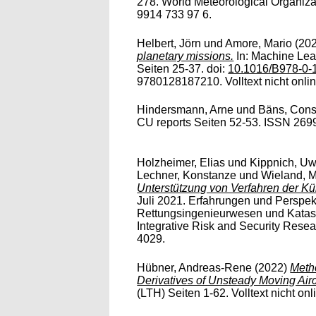
278. World Meteorological Organiza
9914 733 97 6.
Helbert, Jörn
und
Amore, Mario
(20
planetary missions.
In: Machine Lear
Seiten 25-37. doi:
10.1016/B978-0-
9780128187210. Volltext nicht onlin
Hindersmann, Arne
und
Bäns, Cons
CU reports Seiten 52-53. ISSN 2699-4
Holzheimer, Elias
und
Kippnich, U
Lechner, Konstanze
und
Wieland, 
Unterstützung von Verfahren der Kün
Juli 2021. Erfahrungen und Perspe
Rettungsingenieurwesen und Kata
Integrative Risk and Security Resea
4029.
Hübner, Andreas-Rene
(2022)
Meth
Derivatives of Unsteady Moving Airc
(LTH) Seiten 1-62. Volltext nicht onl