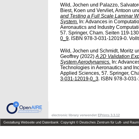
Wild, Jochen
und
Palazzo, Salvator
Biest, Koen
und
Vervliet, Antoon
un
and Testing a Full Scale Laminar W
System.
In: Advances in Computati
Aeronautics and Industry Computati
57. Springer, Cham. Seiten 119-130
0_9
. ISBN 978-3-031-12019-0. Volltex
Wild, Jochen
und
Schmidt, Moritz
u
Geoffrey
(2022)
A 2D Validation Exp
System Aerodynamics.
In: Advance
Technologies in Aeronautics and In
Applied Sciences, 57. Springer, Ch
3-031-12019-0_3
. ISBN 978-3-031-12
electronic library verwendet
EPrints 3.3.12
Gestaltung Webseite und Datenbank: Copyright © Deutsches Zentrum für Luft- und Raumfa