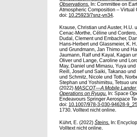
Observations.
In: Committee on Ear
Atmospheric Composition – Virtual 
doi:
10.25923/7snz-vn34
.
Krause, Christian
und
Auster, H.U.
Cenac-Morthe, Céline
und
Cordero,
Dudal, Clement
und
Embacher, Dan
Hans-Herbert
und
Glassmeier, K. H
und
Grundmann, Jan Thimo
und
Ha
Jaumann, Ralf
und
Kayal, Kagan
u
Oliver
und
Lange, Caroline
und
Lor
May, Daniel
und
Mimasu, Yuya
un
Reill, Josef
und
Saiki, Takanao
un
und
Schmitz, Nicole
und
Toth, Norb
Stephan
und
Yoshimitsu, Tetsuo
un
(2022)
MASCOT—A Mobile Lander O
Operations on Ryugu.
In: Space Op
Endeavours Springer Aerospace Tec
doi:
10.1007/978-3-030-94628-9_2
1730. Volltext nicht online.
Kührt, E.
(2022)
Šteins.
In: Encyclop
Volltext nicht online.