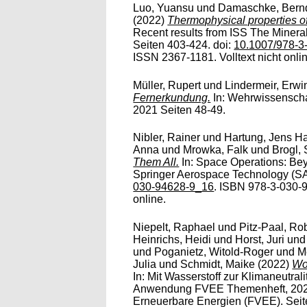
Luo, Yuansu
und
Damaschke, Bern
(2022)
Thermophysical properties o
Recent results from ISS The Mineral
Seiten 403-424. doi:
10.1007/978-3
ISSN 2367-1181. Volltext nicht onli
Müller, Rupert
und
Lindermeir, Erwi
Fernerkundung.
In: Wehrwissenscha
2021 Seiten 48-49.
Nibler, Rainer
und
Hartung, Jens H
Anna
und
Mrowka, Falk
und
Brogl,
Them All.
In: Space Operations: B
Springer Aerospace Technology (SA
030-94628-9_16
. ISBN 978-3-030-9
online.
Niepelt, Raphael
und
Pitz-Paal, Ro
Heinrichs, Heidi
und
Horst, Juri
un
und
Poganietz, Witold-Roger
und
M
Julia
und
Schmidt, Maike
(2022)
Wo
In: Mit Wasserstoff zur Klimaneutral
Anwendung FVEE Themenheft, 202
Erneuerbare Energien (FVEE). Seit