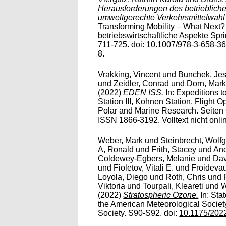
Herausforderungen des betrieblich
umweltgerechte Verkehrsmittelwahl
Transforming Mobility – What Next
betriebswirtschaftliche Aspekte Spr
711-725. doi:
10.1007/978-3-658-3
8.
Vrakking, Vincent
und
Bunchek, Je
und
Zeidler, Conrad
und
Dorn, Mar
(2022)
EDEN ISS.
In: Expeditions 
Station III, Kohnen Station, Flight
Polar and Marine Research. Seiten 
ISSN 1866-3192. Volltext nicht onli
Weber, Mark
und
Steinbrecht, Wolf
A, Ronald
und
Frith, Stacey
und
And
Coldewey-Egbers, Melanie
und
Dav
und
Fioletov, Vitali E.
und
Froidevau
Loyola, Diego
und
Roth, Chris
und
Viktoria
und
Tourpali, Kleareti
und
W
(2022)
Stratospheric Ozone.
In: Stat
the American Meteorological Society
Society. S90-S92. doi:
10.1175/202