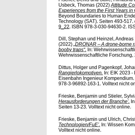
Usbeck, Thomas
(2022)
Attitude C
Experiences from the First Years in 
Beyond Boundaries to Human Ende
Technology (SAT). Seiten 493-517. 
9_22
. ISBN 978-3-030-94630-2. IS
Dill, Stephan
und
Heinzel, Andreas
(2022)
„DRONAR – A drone-borne rad
booby traps“.
In: Wehrwissenschaftl
Wehrwissenschaftliche Forschung, 20
Dittus, Holger
und
Pagenkopf, Joh
Rangierlokomotiven.
In: EIK 2023 
Eisenbahn Ingenieur Kompendium.
978-3-96892-163-1. Volltext nicht on
Frieske, Benjamin
und
Stieler, Sylv
Herausforderungen der Branche'.
In
Seiten 13-23. Volltext nicht online.
Frieske, Benjamin
und
Ulrich, Chris
Technologien/FuE'.
In: Wissen Kom
Volltext nicht online.