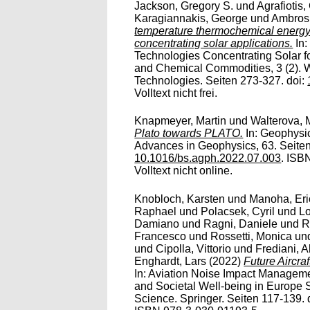
Jackson, Gregory S.
und
Agrafiotis,
Karagiannakis, George
und
Ambrosi
temperature thermochemical energy 
concentrating solar applications.
In:
Technologies Concentrating Solar 
and Chemical Commodities, 3 (2). W
Technologies. Seiten 273-327. doi:
Volltext nicht frei.
Knapmeyer, Martin
und
Walterova, 
Plato towards PLATO.
In: Geophysic
Advances in Geophysics, 63. Seiten
10.1016/bs.agph.2022.07.003
. ISB
Volltext nicht online.
Knobloch, Karsten
und
Manoha, Eri
Raphael
und
Polacsek, Cyril
und
Lo
Damiano
und
Ragni, Daniele
und
R
Francesco
und
Rossetti, Monica
un
und
Cipolla, Vittorio
und
Frediani, A
Enghardt, Lars
(2022)
Future Aircraf
In: Aviation Noise Impact Manageme
and Societal Well-being in Europe 
Science. Springer. Seiten 117-139. 