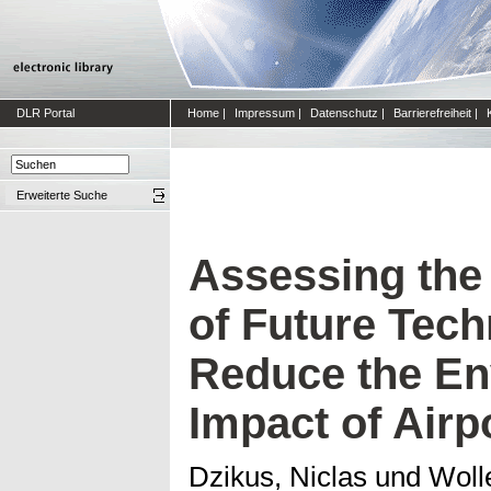
DLR Portal
Home
|
Impressum
|
Datenschutz
|
Barrierefreiheit
|
Erweiterte Suche
Assessing the 
of Future Tech
Reduce the En
Impact of Airp
Dzikus, Niclas
und
Woll