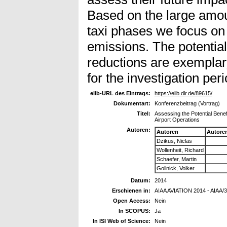
Based on the large amou
taxi phases we focus on
emissions. The potentia
reductions are exemplar
for the investigation pe
elib-URL des Eintrags:
https://elib.dlr.de/89615/
Dokumentart:
Konferenzbeitrag (Vortrag)
Titel:
Assessing the Potential Benef
Airport Operations
Autoren:
Autoren
Autore
Dzikus, Niclas
Wollenheit, Richard
Schaefer, Martin
Gollnick, Volker
Datum:
2014
Erschienen in:
AIAA AVIATION 2014 - AIAA/3
Open Access:
Nein
In SCOPUS:
Ja
In ISI Web of Science:
Nein