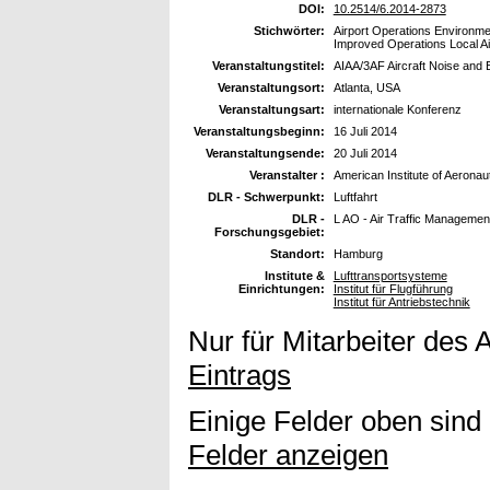
DOI:
10.2514/6.2014-2873
Stichwörter:
Airport Operations Environmen
Improved Operations Local Ai
Veranstaltungstitel:
AIAA/3AF Aircraft Noise and
Veranstaltungsort:
Atlanta, USA
Veranstaltungsart:
internationale Konferenz
Veranstaltungsbeginn:
16 Juli 2014
Veranstaltungsende:
20 Juli 2014
Veranstalter :
American Institute of Aeronau
DLR - Schwerpunkt:
Luftfahrt
DLR -
L AO - Air Traffic Managemen
Forschungsgebiet:
Standort:
Hamburg
Institute &
Lufttransportsysteme
Einrichtungen:
Institut für Flugführung
Institut für Antriebstechnik
Nur für Mitarbeiter des 
Eintrags
Einige Felder oben sind
Felder anzeigen