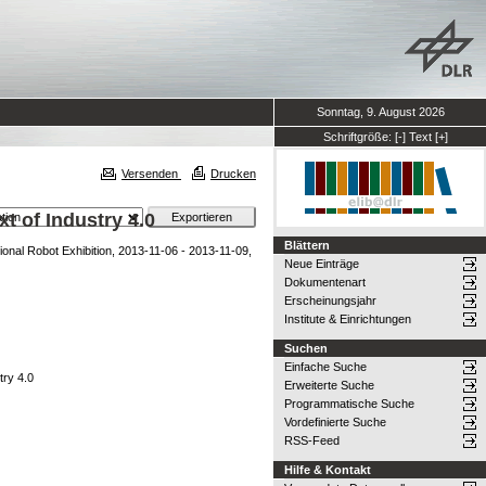
Sonntag, 9. August 2026
Schriftgröße:
[-]
Text
[+]
Versenden
Drucken
 of Industry 4.0
Blättern
ional Robot Exhibition, 2013-11-06 - 2013-11-09,
Neue Einträge
Dokumentenart
Erscheinungsjahr
Institute & Einrichtungen
Suchen
Einfache Suche
try 4.0
Erweiterte Suche
Programmatische Suche
Vordefinierte Suche
RSS-Feed
Hilfe & Kontakt