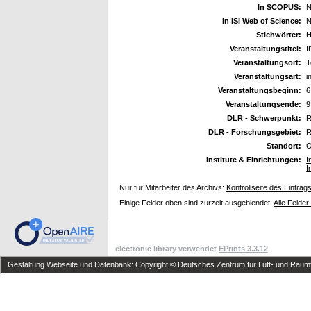
In SCOPUS:
N
In ISI Web of Science:
N
Stichwörter:
H
Veranstaltungstitel:
I
Veranstaltungsort:
T
Veranstaltungsart:
i
Veranstaltungsbeginn:
6
Veranstaltungsende:
9
DLR - Schwerpunkt:
R
DLR - Forschungsgebiet:
R
Standort:
O
Institute & Einrichtungen:
I
I
Nur für Mitarbeiter des Archivs:
Kontrollseite des Eintrag
Einige Felder oben sind zurzeit ausgeblendet:
Alle Felder
electronic library verwendet
EPrints 3.3.12
Gestaltung Webseite und Datenbank: Copyright © Deutsches Zentrum für Luft- und Raumfa