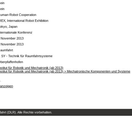
ein
ein
uman-Robot Cooperation
REX, International Robot Exhibition
okyo, Japan
nternationale Konferenz
 November 2013
 November 2013
aumfahrt
 SY - Technik für Raumfahrtsysteme
berpfaffenhofen
nstitut für Robotik und Mechatronik (ab 2013)
nstitut für Robotik und Mechatronik (ab 2013) > Mechatronische Komponenten und Systeme
s
 anzeigen
hrt (DLR). Alle Rechte vorbehalten.