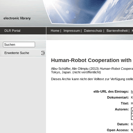
DLR Portal
Home
|
Impressum
|
Datenschutz
|
Barrierefreiheit
|
Erweiterte Suche
Human-Robot Cooperation with T
Albu-Schäffer, Alin Olimpiu
(2013)
Human-Robot Cooperatio
Tokyo, Japan. (nicht veröffentlicht)
Dieses Archiv kann nicht den Volltext zur Verfügung stell
elib-URL des Eintrags:
h
Dokumentart:
K
Titel:
H
Autoren:
Datum:
6
Open Access:
N