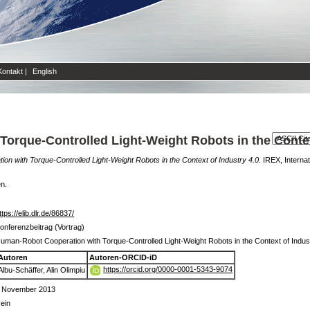
Kontakt
|
English
orque-Controlled Light-Weight Robots in the Context
n with Torque-Controlled Light-Weight Robots in the Context of Industry 4.0.
IREX, Internat
en.
ttps://elib.dlr.de/86837/
onferenzbeitrag (Vortrag)
uman-Robot Cooperation with Torque-Controlled Light-Weight Robots in the Context of Indus
Autoren
Autoren-ORCID-iD
https://orcid.org/0000-0001-5343-9074
Albu-Schäffer, Alin Olimpiu
 November 2013
ein