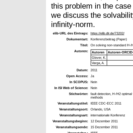
this problem in the cas
we discuss the solvabilit
infinity-norm.
elib-URL des Eintrags:
https://elib.dlr.de/73202/
Dokumentart:
Konferenzbeitrag (Paper)
Titel:
On solving non-standard H-/H2
Autoren:
Autoren
Autoren-ORCID
Glover, K.
Varga, A.
Datum:
2011
Open Access:
Ja
In SCOPUS:
Nein
In ISI Web of Science:
Nein
Stichwörter:
fault detection, H-/H2 optimal 
methods
Veranstaltungstitel:
IEEE CDC-ECC 2011
Veranstaltungsort:
Orlando, USA
Veranstaltungsart:
internationale Konferenz
Veranstaltungsbeginn:
12 Dezember 2011
Veranstaltungsende:
15 Dezember 2011
Veranstalter :
IEEE