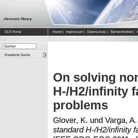
DLR Portal
Home
|
Impressum
|
Datenschutz
|
Barrierefreiheit
|
Erweiterte Suche
On solving no
H-/H2/infinity 
problems
Glover, K.
und
Varga, A
standard H-/H2/infinity f