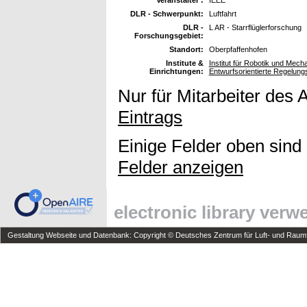
DLR - Schwerpunkt:
Luftfahrt
DLR -
L AR - Starrflüglerforschung
Forschungsgebiet:
Standort:
Oberpfaffenhofen
Institute &
Institut für Robotik und Mec
Einrichtungen:
Entwurfsorientierte Regelung
Nur für Mitarbeiter des 
Eintrags
Einige Felder oben sind
Felder anzeigen
electronic library ver
Gestaltung Webseite und Datenbank: Copyright © Deutsches Zentrum für Luft- und Raumfa