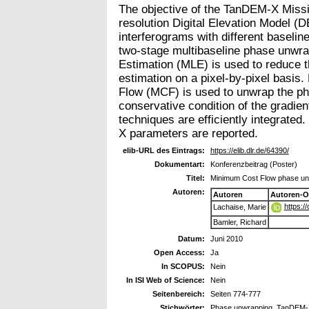
The objective of the TanDEM-X Missio
resolution Digital Elevation Model (D
interferograms with different baselin
two-stage multibaseline phase unwr
Estimation (MLE) is used to reduce t
estimation on a pixel-by-pixel basi
Flow (MCF) is used to unwrap the pha
conservative condition of the gradie
techniques are efficiently integrated
X parameters are reported.
elib-URL des Eintrags:
https://elib.dlr.de/64390/
Dokumentart:
Konferenzbeitrag (Poster)
Titel:
Minimum Cost Flow phase unw
Autoren:
Autoren
Autoren-O
https:/
Lachaise, Marie
Bamler, Richard
Datum:
Juni 2010
Open Access:
Ja
In SCOPUS:
Nein
In ISI Web of Science:
Nein
Seitenbereich:
Seiten 774-777
Stichwörter:
Phase unwrapping, TanDEM-