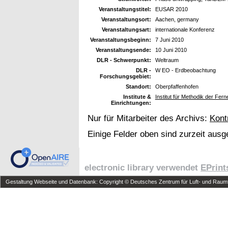
Veranstaltungstitel:
EUSAR 2010
Veranstaltungsort:
Aachen, germany
Veranstaltungsart:
internationale Konferenz
Veranstaltungsbeginn:
7 Juni 2010
Veranstaltungsende:
10 Juni 2010
DLR - Schwerpunkt:
Weltraum
DLR -
W EO - Erdbeobachtung
Forschungsgebiet:
Standort:
Oberpfaffenhofen
Institute &
Institut für Methodik der Fe
Einrichtungen:
Nur für Mitarbeiter des Archivs:
Kont
Einige Felder oben sind zurzeit ausg
electronic library verwendet
EPrint
Gestaltung Webseite und Datenbank: Copyright © Deutsches Zentrum für Luft- und Raumfa