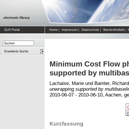
DLR Portal
Home
|
Impressum
|
Datenschutz
|
Barrierefreiheit
|
Erweiterte Suche
Minimum Cost Flow p
supported by multibas
Lachaise, Marie
und
Bamler, Richard
unwrapping supported by multibaseli
2010-06-07 - 2010-06-10, Aachen, g
Kurzfassung