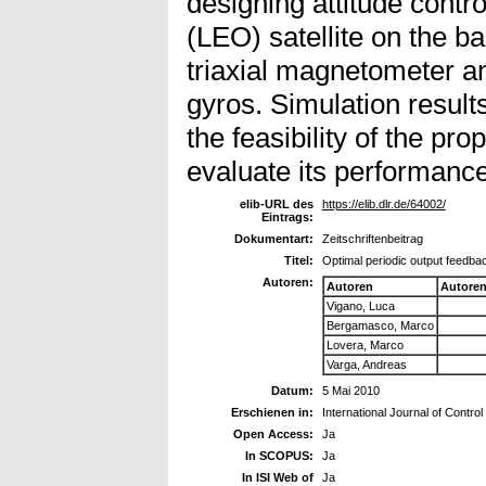
designing attitude contr
(LEO) satellite on the b
triaxial magnetometer an
gyros. Simulation result
the feasibility of the pr
evaluate its performance
elib-URL des
https://elib.dlr.de/64002/
Eintrags:
Dokumentart:
Zeitschriftenbeitrag
Titel:
Optimal periodic output feedba
Autoren:
Autoren
Autore
Vigano, Luca
Bergamasco, Marco
Lovera, Marco
Varga, Andreas
Datum:
5 Mai 2010
Erschienen in:
International Journal of Control
Open Access:
Ja
In SCOPUS:
Ja
In ISI Web of
Ja