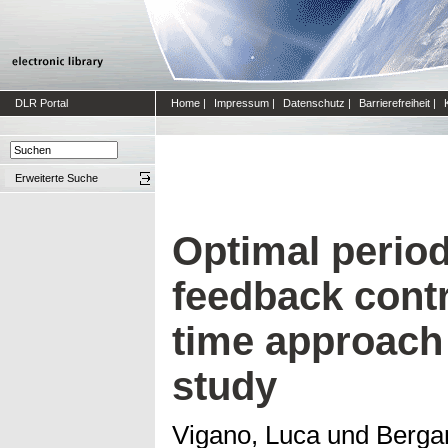
DLR Portal
Home
|
Impressum
|
Datenschutz
|
Barrierefreiheit
|
Erweiterte Suche
Optimal period
feedback contr
time approach
study
Vigano, Luca
und
Berga