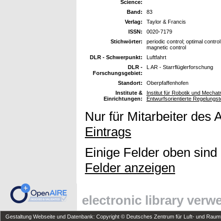
Science:
Band:
83
Verlag:
Taylor & Francis
ISSN:
0020-7179
Stichwörter:
periodic control; optimal control
magnetic control
DLR - Schwerpunkt:
Luftfahrt
DLR -
L AR - Starrflüglerforschung
Forschungsgebiet:
Standort:
Oberpfaffenhofen
Institute &
Institut für Robotik und Mech
Einrichtungen:
Entwurfsorientierte Regelungst
Nur für Mitarbeiter des 
Eintrags
Einige Felder oben sind
Felder anzeigen
electronic library ver
Gestaltung Webseite und Datenbank: Copyright © Deutsches Zentrum für Luft- und Raumfa