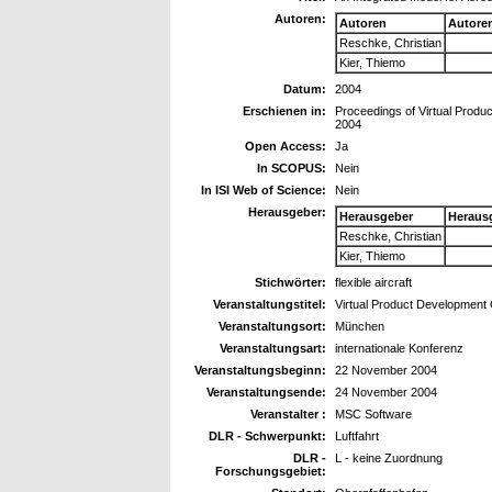
Autoren:
Autoren
Autore
Reschke, Christian
Kier, Thiemo
Datum:
2004
Erschienen in:
Proceedings of Virtual Prod
2004
Open Access:
Ja
In SCOPUS:
Nein
In ISI Web of Science:
Nein
Herausgeber:
Herausgeber
Heraus
Reschke, Christian
Kier, Thiemo
Stichwörter:
flexible aircraft
Veranstaltungstitel:
Virtual Product Developmen
Veranstaltungsort:
München
Veranstaltungsart:
internationale Konferenz
Veranstaltungsbeginn:
22 November 2004
Veranstaltungsende:
24 November 2004
Veranstalter :
MSC Software
DLR - Schwerpunkt:
Luftfahrt
DLR -
L - keine Zuordnung
Forschungsgebiet: