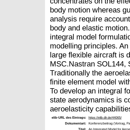
concentrates on the effec
body motion whereas gus
analysis require account
body and elastic motion. 
integral model formulatio
modelling principles. An 
large flexible aircraft i
MSC.Nastran SOL144, 
Traditionally the aeroel
finite element model wi
To develop an integral 
state aerodynamics is co
aeroelasticity capabilit
elib-URL des Eintrags:
https://elib.dlr.de/44065/
Dokumentart:
Konferenzbeitrag (Vortrag, P
Titel:
An Integrated Model for Aeroe