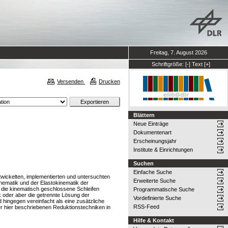
Freitag, 7. August 2026
Schriftgröße:
[-]
Text
[+]
Versenden
Drucken
Blättern
Neue Einträge
Dokumentenart
Erscheinungsjahr
Institute & Einrichtungen
Suchen
Einfache Suche
twickelten, implementierten und untersuchten
Erweiterte Suche
nematik und der Elastokinematik der
die kinematisch geschlossene Schleifen
Programmatische Suche
 oder aber die getrennte Lösung der
Vordefinierte Suche
 hingegen vereinfacht als eine zusätzliche
RSS-Feed
er hier beschriebenen Reduktionstechniken in
Hilfe & Kontakt