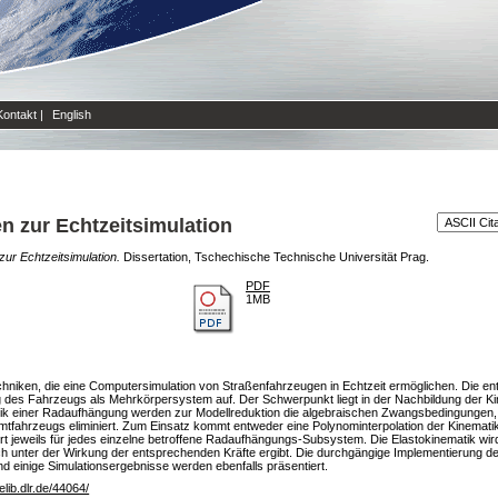
Kontakt
|
English
 zur Echtzeitsimulation
ur Echtzeitsimulation.
Dissertation, Tschechische Technische Universität Prag.
PDF
1MB
echniken, die eine Computersimulation von Straßenfahrzeugen in Echtzeit ermöglichen. Die en
g des Fahrzeugs als Mehrkörpersystem auf. Der Schwerpunkt liegt in der Nachbildung der Ki
k einer Radaufhängung werden zur Modellreduktion die algebraischen Zwangsbedingungen, 
ahrzeugs eliminiert. Zum Einsatz kommt entweder eine Polynominterpolation der Kinematik
 jeweils für jedes einzelne betroffene Radaufhängungs-Subsystem. Die Elastokinematik wird
sich unter der Wirkung der entsprechenden Kräfte ergibt. Die durchgängige Implementierung d
 einige Simulationsergebnisse werden ebenfalls präsentiert.
/elib.dlr.de/44064/