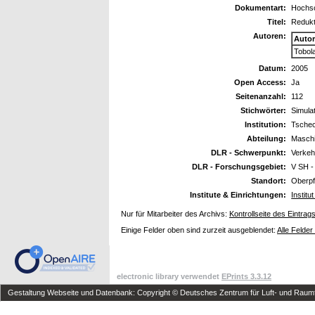
Dokumentart:
Hochsc
Titel:
Redukt
Autoren:
Auto
Tobol
Datum:
2005
Open Access:
Ja
Seitenanzahl:
112
Stichwörter:
Simulat
Institution:
Tschec
Abteilung:
Masch
DLR - Schwerpunkt:
Verkeh
DLR - Forschungsgebiet:
V SH -
Standort:
Oberpf
Institute & Einrichtungen:
Instit
Nur für Mitarbeiter des Archivs:
Kontrollseite des Eintrag
Einige Felder oben sind zurzeit ausgeblendet:
Alle Felder
electronic library verwendet
EPrints 3.3.12
Gestaltung Webseite und Datenbank: Copyright © Deutsches Zentrum für Luft- und Raumfa