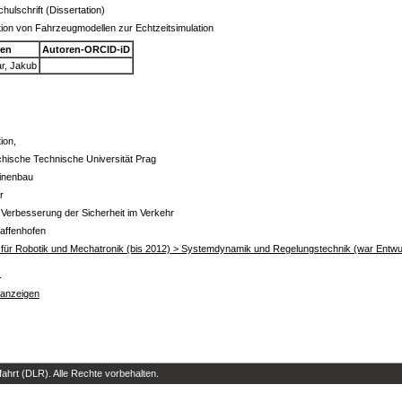
hulschrift (Dissertation)
ion von Fahrzeugmodellen zur Echtzeitsimulation
ren
Autoren-ORCID-iD
ar, Jakub
ion,
hische Technische Universität Prag
inenbau
r
 Verbesserung der Sicherheit im Verkehr
affenhofen
ut für Robotik und Mechatronik (bis 2012) > Systemdynamik und Regelungstechnik (war Entwu
s
 anzeigen
hrt (DLR). Alle Rechte vorbehalten.