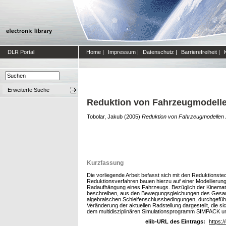
DLR Portal
Home
|
Impressum
|
Datenschutz
|
Barrierefreiheit
|
Erweiterte Suche
Reduktion von Fahrzeugmodellen
Tobolar, Jakub
(2005)
Reduktion von Fahrzeugmodellen z
Kurzfassung
Die vorliegende Arbeit befasst sich mit den Reduktionst
Reduktionsverfahren bauen hierzu auf einer Modellierun
Radaufhängung eines Fahrzeugs. Bezüglich der Kinemati
beschreiben, aus den Bewegungsgleichungen des Gesamtf
algebraischen Schleifenschlussbedingungen, durchgeführt
Veränderung der aktuellen Radstellung dargestellt, die 
dem multidisziplinären Simulationsprogramm SIMPACK und
elib-URL des Eintrags:
https:/