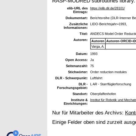
RASP-MODRED subroutines library.
elib-URL des
https://elib.dlr.de/28101/
Eintrags:
Dokumentart:
Berichtsreihe (DLR-Interner Be
Zusätzliche
LIDO-Berichtsjahr=1993,
Informationen:
Titel:
ANDECS Model Order Reducti
Autoren:
Autoren
Autoren-ORCID-iD
Varga, A.
Datum:
1993
Open Access:
Ja
Seitenanzahl:
75
Stichwörter:
Order reduction modules
DLR - Schwerpunkt:
Luftfahrt
DLR -
L AR - Starrflüglerforschung
Forschungsgebiet:
Standort:
Oberpfaffenhofen
Institute &
Institut für Robotik und Mechat
Einrichtungen:
Nur für Mitarbeiter des Archivs:
Kont
Einige Felder oben sind zurzeit ausg