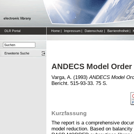
DLR Portal
Home
|
Impressum
|
Datenschutz
|
Barrierefreiheit
|
Erweiterte Suche
ANDECS Model Order 
Varga, A.
(1993)
ANDECS Model Orde
Bericht. 515-93-33. 75 S.
Kurzfassung
The report is a comprehensive doc
model reduction. Based on balancity