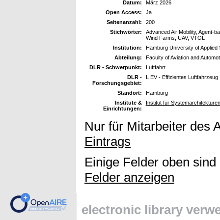
Datum:
März 2026
Open Access:
Ja
Seitenanzahl:
200
Stichwörter:
Advanced Air Mobility, Agent-ba
Wind Farms, UAV, VTOL
Institution:
Hamburg University of Applie
Abteilung:
Faculty of Aviation and Automo
DLR - Schwerpunkt:
Luftfahrt
DLR -
L EV - Effizientes Luftfahrzeug
Forschungsgebiet:
Standort:
Hamburg
Institute &
Institut für Systemarchitekture
Einrichtungen:
Nur für Mitarbeiter des 
Eintrags
Einige Felder oben sind
Felder anzeigen
electronic library ver