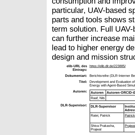
consumption and improve 
particular, UAV-based s
parts and tools shows st
term solution. Full UAV
can further increase mai
lead to higher energy 
design and mission struc
elib-URL des
https://elib.dlr.de/223885/
Eintrags:
Dokumentart:
Berichtsreihe (DLR-Interner Ber
Titel:
Development and Evaluation of 
Energy with Agent-Based Simul
Autoren:
Autoren
Autoren-ORCID-i
Raaf, Nils
DLR-Supervisor:
DLR-Supervisor
Instit
Adres
Ratei, Patrick
Patrick
Shiva Prakasha,
Prajwal
Prajwal