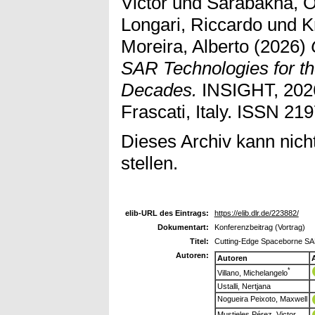
Victor
und
Sarabakha, O
Longari, Riccardo
und
K
Moreira, Alberto
(2026)
SAR Technologies for th
Decades.
INSIGHT, 2026
Frascati, Italy. ISSN 21
Dieses Archiv kann nicht
stellen.
elib-URL des Eintrags:
https://elib.dlr.de/223882/
Dokumentart:
Konferenzbeitrag (Vortrag)
Titel:
Cutting-Edge Spaceborne SAR
Autoren:
Autoren
*
Villano, Michelangelo
Ustalli, Nertjana
Nogueira Peixoto, Maxwell
Mustieles Pérez, Victor