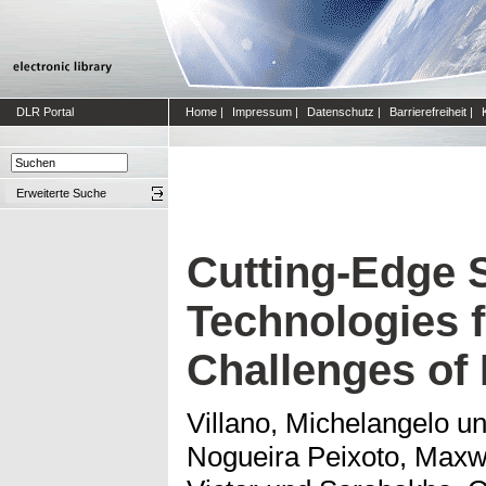
DLR Portal
Home
|
Impressum
|
Datenschutz
|
Barrierefreiheit
|
Erweiterte Suche
Cutting-Edge
Technologies f
Challenges of
Villano, Michelangelo
u
Nogueira Peixoto, Maxw