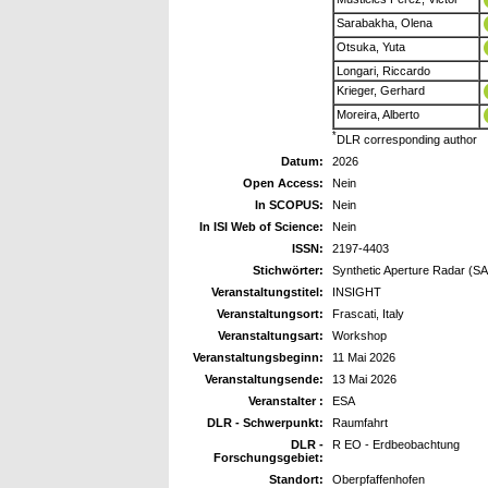
Sarabakha, Olena
Otsuka, Yuta
Longari, Riccardo
Krieger, Gerhard
Moreira, Alberto
*
DLR corresponding author
Datum:
2026
Open Access:
Nein
In SCOPUS:
Nein
In ISI Web of Science:
Nein
ISSN:
2197-4403
Stichwörter:
Synthetic Aperture Radar (SA
Veranstaltungstitel:
INSIGHT
Veranstaltungsort:
Frascati, Italy
Veranstaltungsart:
Workshop
Veranstaltungsbeginn:
11 Mai 2026
Veranstaltungsende:
13 Mai 2026
Veranstalter :
ESA
DLR - Schwerpunkt:
Raumfahrt
DLR -
R EO - Erdbeobachtung
Forschungsgebiet:
Standort:
Oberpfaffenhofen