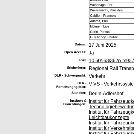
Wennhage, Per
Wikaranadhi, Prasidya
Cabillon, François
Adams, Paul
Mölmen, Live
Cerin, Pontus
Guicheney, Pauline
Datum:
17 Juni 2025
Open Access:
Ja
DOI:
10.60563/362p-m93
Stichwörter:
Regional Rail Transp
DLR - Schwerpunkt:
Verkehr
DLR -
V VS - Verkehrssyst
Forschungsgebiet:
Standort:
Berlin-Adlershof
Institute &
Institut für Fahrzeu
Einrichtungen:
Technologiebewertu
Institut für Fahrzeu
Leichtbaukonzepte
Institut für Fahrzeu
Institut für Verkehrsf
Institut für Fahrzeu