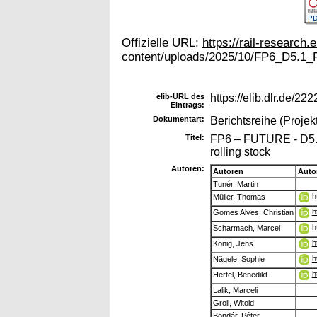
Offizielle URL:
https://rail-research
content/uploads/2025/10/FP6_D5.1_
elib-URL des
https://elib.dlr.de/222
Eintrags:
Dokumentart:
Berichtsreihe (Projekt
Titel:
FP6 – FUTURE - D5.1 –
rolling stock
Autoren:
Autoren
Auto
Tunér, Martin
h
Müller, Thomas
h
Gomes Alves, Christian
h
Scharmach, Marcel
h
König, Jens
h
Nägele, Sophie
h
Hertel, Benedikt
Lalik, Marceli
Groll, Witold
Bondár, Péter