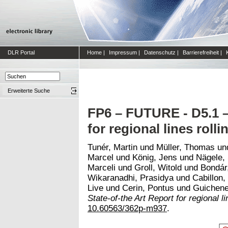
DLR Portal
Home
|
Impressum
|
Datenschutz
|
Barrierefreiheit
|
Erweiterte Suche
FP6 – FUTURE - D5.1 –
for regional lines rolli
Tunér, Martin
und
Müller, Thomas
un
Marcel
und
König, Jens
und
Nägele,
Marceli
und
Groll, Witold
und
Bondár
Wikaranadhi, Prasidya
und
Cabillon,
Live
und
Cerin, Pontus
und
Guichene
State-of-the Art Report for regional li
10.60563/362p-m937
.