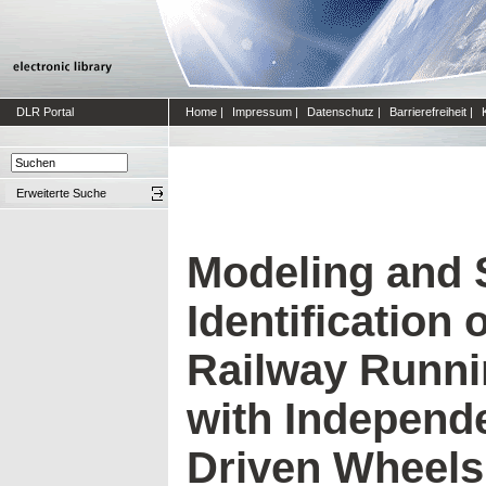
DLR Portal
Home
|
Impressum
|
Datenschutz
|
Barrierefreiheit
|
Erweiterte Suche
Modeling and
Identification 
Railway Runni
with Independe
Driven Wheels