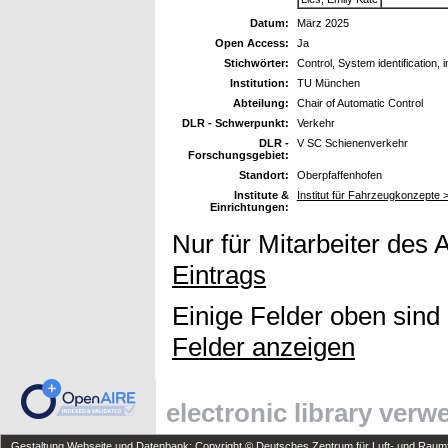
Datum:
März 2025
Open Access:
Ja
Stichwörter:
Control, System identification,
Institution:
TU München
Abteilung:
Chair of Automatic Control
DLR - Schwerpunkt:
Verkehr
DLR -
V SC Schienenverkehr
Forschungsgebiet:
Standort:
Oberpfaffenhofen
Institute &
Institut für Fahrzeugkonzept
Einrichtungen:
Nur für Mitarbeiter des 
Eintrags
Einige Felder oben sind
Felder anzeigen
electronic library ver
Gestaltung Webseite und Datenbank: Copyright © Deutsches Zentrum für Luft- und Raumfa