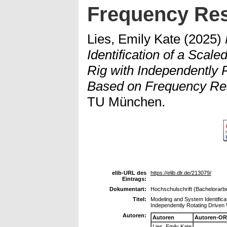
Frequency Re
Lies, Emily Kate
(2025)
Identification of a Scal
Rig with Independently 
Based on Frequency Re
TU München.
elib-URL des
https://elib.dlr.de/213079/
Eintrags:
Dokumentart:
Hochschulschrift (Bachelorarbe
Titel:
Modeling and System Identifica
Independently Rotating Drive
Autoren:
Autoren
Autoren-OR
Lies, Emily Kate