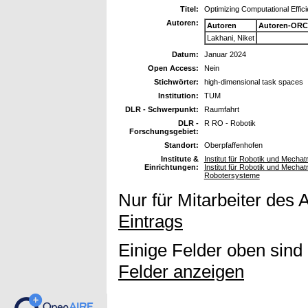
Titel:
Optimizing Computational Effici
Autoren:
Autoren
Autoren-ORC
Lakhani, Niket
Datum:
Januar 2024
Open Access:
Nein
Stichwörter:
high-dimensional task spaces
Institution:
TUM
DLR - Schwerpunkt:
Raumfahrt
DLR -
R RO - Robotik
Forschungsgebiet:
Standort:
Oberpfaffenhofen
Institute &
Institut für Robotik und Mechat
Einrichtungen:
Institut für Robotik und Mecha
Robotersysteme
Nur für Mitarbeiter des 
Eintrags
Einige Felder oben sind
Felder anzeigen