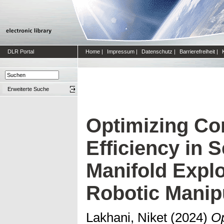
DLR Portal
Home
|
Impressum
|
Datenschutz
|
Barrierefreiheit
|
Erweiterte Suche
Optimizing Co
Efficiency in S
Manifold Explo
Robotic Manip
Lakhani, Niket
(2024)
Op