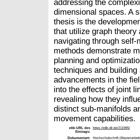
addressing the complexit
dimensional spaces. A sig
thesis is the developme
that utilize graph theory
navigating through self
methods demonstrate m
planning and optimizatio
techniques and building
advancements in the fie
into the effects of joint 
revealing how they influ
distinct sub-manifolds a
movement capabilities.
elib-URL des
https://elib.dlr.de/211985/
Eintrags:
Dokumentart:
Hochschulschrift (Masterarbeit