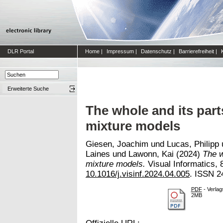
DLR Portal
Home
|
Impressum
|
Datenschutz
|
Barrierefreiheit
|
Erweiterte Suche
The whole and its part
mixture models
Giesen, Joachim
und
Lucas, Philipp
Laines
und
Lawonn, Kai
(2024)
The w
mixture models.
Visual Informatics, 8
10.1016/j.visinf.2024.04.005
. ISSN 2
PDF
- Verlag
2MB