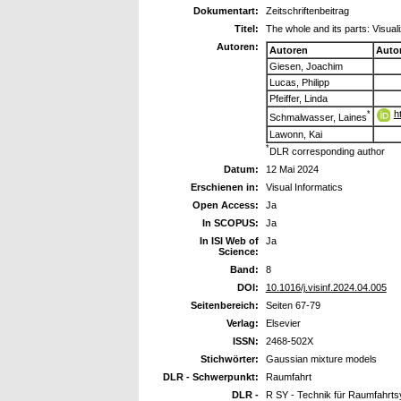
Dokumentart:
Zeitschriftenbeitrag
Titel:
The whole and its parts: Visua
Autoren:
Autoren
Auto
Giesen, Joachim
Lucas, Philipp
Pfeiffer, Linda
h
*
Schmalwasser, Laines
Lawonn, Kai
*
DLR corresponding author
Datum:
12 Mai 2024
Erschienen in:
Visual Informatics
Open Access:
Ja
In SCOPUS:
Ja
In ISI Web of
Ja
Science:
Band:
8
DOI:
10.1016/j.visinf.2024.04.005
Seitenbereich:
Seiten 67-79
Verlag:
Elsevier
ISSN:
2468-502X
Stichwörter:
Gaussian mixture models
DLR - Schwerpunkt:
Raumfahrt
DLR -
R SY - Technik für Raumfahrt