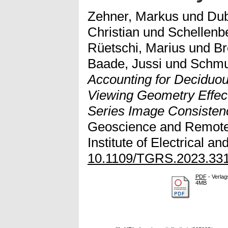
Zehner, Markus
und
Dub
Christian
und
Schellenbe
Rüetschi, Marius
und
Br
Baade, Jussi
und
Schmul
Accounting for Deciduou
Viewing Geometry Effec
Series Image Consisten
Geoscience and Remote 
Institute of Electrical a
10.1109/TGRS.2023.33
PDF
- Verlag
4MB