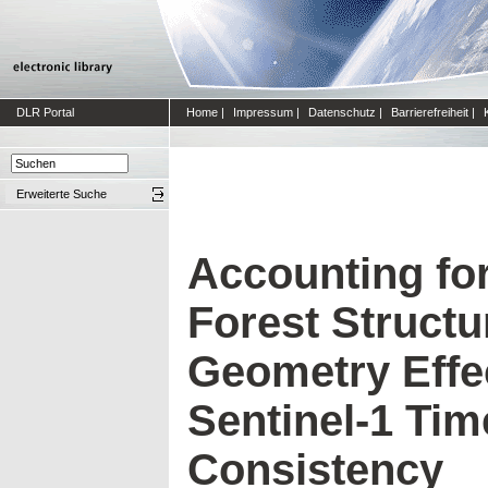
DLR Portal
Home
|
Impressum
|
Datenschutz
|
Barrierefreiheit
|
Erweiterte Suche
Accounting fo
Forest Structu
Geometry Effe
Sentinel-1 Tim
Consistency