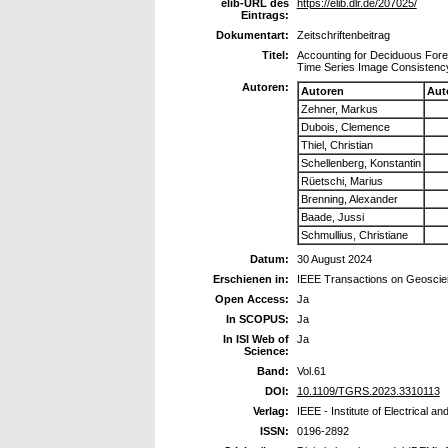
elib-URL des
https://elib.dlr.de/207025/
Eintrags:
Dokumentart:
Zeitschriftenbeitrag
Titel:
Accounting for Deciduous Fore
Time Series Image Consistenc
Autoren:
Autoren
Aut
Zehner, Markus
Dubois, Clemence
Thiel, Christian
Schellenberg, Konstantin
Rüetschi, Marius
Brenning, Alexander
Baade, Jussi
Schmullius, Christiane
Datum:
30 August 2024
Erschienen in:
IEEE Transactions on Geosci
Open Access:
Ja
In SCOPUS:
Ja
In ISI Web of
Ja
Science:
Band:
Vol.61
DOI:
10.1109/TGRS.2023.3310113
Verlag:
IEEE - Institute of Electrical a
ISSN:
0196-2892