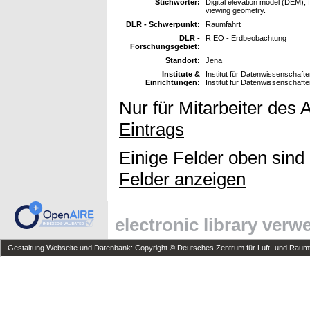
Stichwörter:
Digital elevation model (DEM), f
viewing geometry.
DLR - Schwerpunkt:
Raumfahrt
DLR -
R EO - Erdbeobachtung
Forschungsgebiet:
Standort:
Jena
Institute &
Institut für Datenwissenschafte
Einrichtungen:
Institut für Datenwissenschafte
Nur für Mitarbeiter des 
Eintrags
Einige Felder oben sind
Felder anzeigen
electronic library ver
Gestaltung Webseite und Datenbank: Copyright © Deutsches Zentrum für Luft- und Raumfa