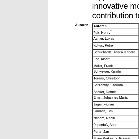
innovative m
contribution 
Autoren:
Autoren
*
Pak, Henry
Asmer, Lukas
Kokus, Petra
Schuchardt, Bianca Isabella
End, Albert
Meller, Frank
Schweiger, Karolin
Torens, Christoph
Barzantny, Carolina
Becker, Dennis
Ernst, Johannes Maria
Jäger, Florian
Laudien, Tim
Naeem, Nabih
Papenfuß, Anne
Pertz, Jan
Shiva Prakasha, Prajwal