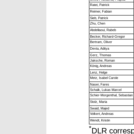
Ratei, Patrick
Reimer, Fabian
Sieb, Patrick
Zhu, Chen
Abdellaoui, Rabeb
Becker, Richard-Gregor
Bertram, Oliver
Devta, Aditya
Gerz, Thomas
Jaksche, Roman
König, Andreas
Lenz, Helge
Metz, Isabel Carole
Naser, Fares
Schalk, Lukas Marcel
Schier-Morgenthal, Sebastian
Stolz, Maria
Swaid, Majed
Volkert, Andreas
Wendt, Kristin
*
DLR corresp