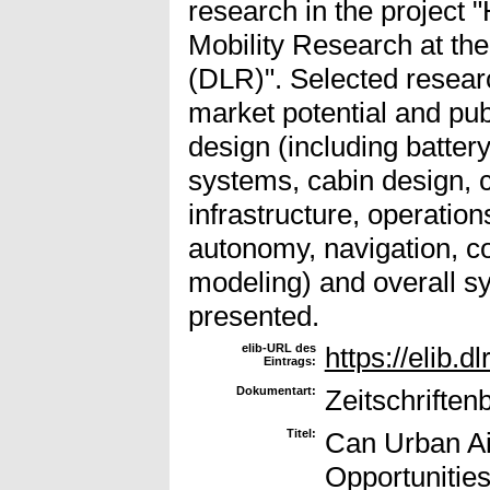
research in the project
Mobility Research at t
(DLR)". Selected researc
market potential and pub
design (including batter
systems, cabin design, c
infrastructure, operatio
autonomy, navigation, c
modeling) and overall s
presented.
elib-URL des
https://elib.d
Eintrags:
Dokumentart:
Zeitschriften
Titel:
Can Urban Ai
Opportunitie