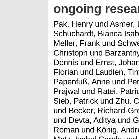
ongoing resea
Pak, Henry
und
Asmer, 
Schuchardt, Bianca Isab
Meller, Frank
und
Schwe
Christoph
und
Barzantny
Dennis
und
Ernst, Joha
Florian
und
Laudien, Ti
Papenfuß, Anne
und
Per
Prajwal
und
Ratei, Patri
Sieb, Patrick
und
Zhu, 
und
Becker, Richard-Gr
und
Devta, Aditya
und
G
Roman
und
König, Andr