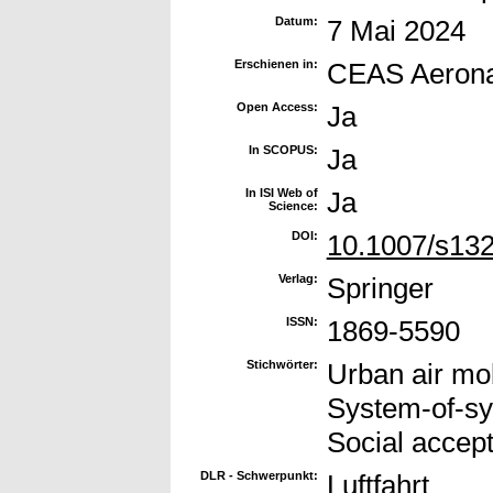
Datum:
7 Mai 2024
Erschienen in:
CEAS Aeronau
Open Access:
Ja
In SCOPUS:
Ja
In ISI Web of
Ja
Science:
DOI:
10.1007/s13
Verlag:
Springer
ISSN:
1869-5590
Stichwörter:
Urban air mobi
System-of-sy
Social accep
DLR - Schwerpunkt:
Luftfahrt