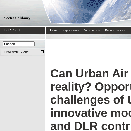
DLR Portal
Home
|
Impressum
|
Datenschutz
|
Barrierefreiheit
|
Erweiterte Suche
Can Urban Air
reality? Oppor
challenges of
innovative mod
and DLR contri