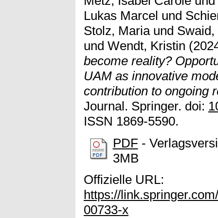
Metz, Isabel Carole
un
Lukas Marcel
und
Schie
Stolz, Maria
und
Swaid,
und
Wendt, Kristin
(202
become reality? Opportu
UAM as innovative mode
contribution to ongoing 
Journal. Springer. doi:
1
ISSN 1869-5590.
PDF
- Verlagsversi
3MB
Offizielle URL:
https://link.springer.co
00733-x