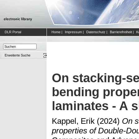
DLR Portal
Home
|
Impressum
|
Datenschutz
|
Barrierefreiheit
|
K
Erweiterte Suche
On stacking-s
bending proper
laminates - A 
Kappel, Erik
(2024)
On s
properties of Double-Do