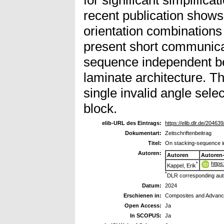
recent publication shows
orientation combinations 
present short communicat
sequence independent be
laminate architecture. Th
single invalid angle sele
block.
elib-URL des Eintrags:
https://elib.dlr.de/204639
Dokumentart:
Zeitschriftenbeitrag
Titel:
On stacking-sequence in
Autoren:
Autoren
Autoren
https
*
Kappel, Erik
*
DLR corresponding aut
Datum:
2024
Erschienen in:
Composites and Advanc
Open Access:
Ja
In SCOPUS:
Ja