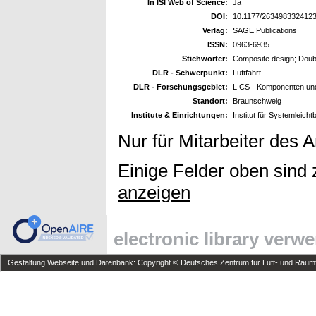
In ISI Web of Science:
Ja
DOI:
10.1177/263498332412
Verlag:
SAGE Publications
ISSN:
0963-6935
Stichwörter:
Composite design; Doubl
DLR - Schwerpunkt:
Luftfahrt
DLR - Forschungsgebiet:
L CS - Komponenten un
Standort:
Braunschweig
Institute & Einrichtungen:
Institut für Systemleich
Nur für Mitarbeiter des 
Einige Felder oben sind 
anzeigen
electronic library verw
Gestaltung Webseite und Datenbank: Copyright © Deutsches Zentrum für Luft- und Raumfa