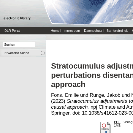
DLR Portal
Home
|
Impressum
|
Datenschutz
|
Barrierefreiheit
|
Erweiterte Suche
Stratocumulus adjustm
perturbations disentan
approach
Fons, Emilie
und
Runge, Jakob
und
(2023)
Stratocumulus adjustments to 
causal approach.
npj Climate and Atm
Springer. doi:
10.1038/s41612-023-0
PDF
- Verlag
1MB