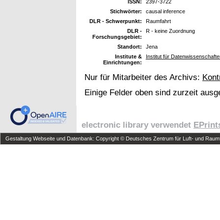
ISSN:
2397-3722
Stichwörter:
causal inference
DLR - Schwerpunkt:
Raumfahrt
DLR -
R - keine Zuordnung
Forschungsgebiet:
Standort:
Jena
Institute &
Institut für Datenwissenschafte
Einrichtungen:
Nur für Mitarbeiter des Archivs:
Kont
Einige Felder oben sind zurzeit ausg
electronic library verwendet
EPrint
Gestaltung Webseite und Datenbank: Copyright © Deutsches Zentrum für Luft- und Raumfa