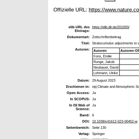
Offizielle URL:
https://www.nature.c
elib-URL des
https://elib.dlr.de/201093/
Eintrags:
Dokumentart:
Zeitschriftenbeitrag
Titel:
Stratocumulus adjustments to a
Autoren:
Autoren
Autoren-O
Fons, Emilie
Runge, Jakob
Neubauer, David
Lohmann, Ulrike
Datum:
29 August 2023
Erschienen in:
npj Climate and Atmospheric S
Open Access:
Ja
In SCOPUS:
Ja
In ISI Web of
Ja
Science:
Band:
6
DOI:
10.1038/s41612-023-00452-w
Seitenbereich:
Seite 130
Verlag:
Springer