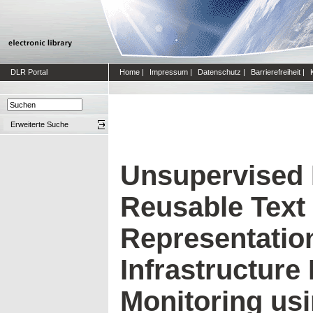
DLR Portal
Home
|
Impressum
|
Datenschutz
|
Barrierefreiheit
|
Erweiterte Suche
Unsupervised 
Reusable Text
Representation
Infrastructure
Monitoring us