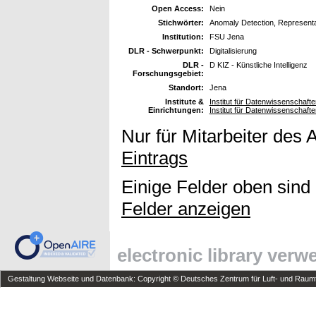
Open Access:
Nein
Stichwörter:
Anomaly Detection, Representa
Institution:
FSU Jena
DLR - Schwerpunkt:
Digitalisierung
DLR -
D KIZ - Künstliche Intelligenz
Forschungsgebiet:
Standort:
Jena
Institute &
Institut für Datenwissenschafte
Einrichtungen:
Institut für Datenwissenschafte
Nur für Mitarbeiter des 
Eintrags
Einige Felder oben sind
Felder anzeigen
electronic library ver
Gestaltung Webseite und Datenbank: Copyright © Deutsches Zentrum für Luft- und Raumfa