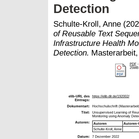
Detection
Schulte-Kroll, Anne
(20
of Reusable Text Sequen
Infrastructure Health M
Detection.
Masterarbeit
PDF
-
25MB
elib-URL des
https://elib.dlr.de/192002/
Eintrags:
Dokumentart:
Hochschulschrift (Masterarbeit
Titel:
Unsupervised Learning of Reus
Monitoring using Anomaly Dete
Autoren:
Autoren
Autoren-
Schulte-Kroll, Anne
Datum:
7 Dezember 2022