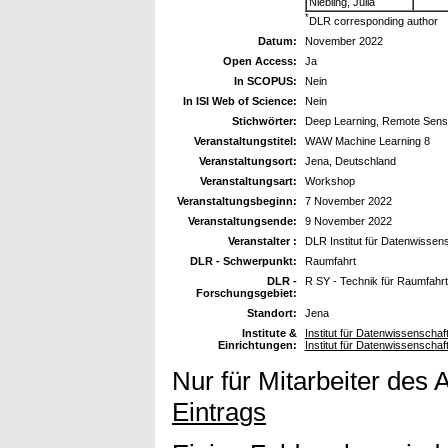
Niebling, Julia
*
DLR corresponding author
Datum:
November 2022
Open Access:
Ja
In SCOPUS:
Nein
In ISI Web of Science:
Nein
Stichwörter:
Deep Learning, Remote Sensin
Veranstaltungstitel:
WAW Machine Learning 8
Veranstaltungsort:
Jena, Deutschland
Veranstaltungsart:
Workshop
Veranstaltungsbeginn:
7 November 2022
Veranstaltungsende:
9 November 2022
Veranstalter :
DLR Institut für Datenwissen
DLR - Schwerpunkt:
Raumfahrt
DLR -
R SY - Technik für Raumfahr
Forschungsgebiet:
Standort:
Jena
Institute &
Institut für Datenwissenschaf
Einrichtungen:
Institut für Datenwissenschaf
Nur für Mitarbeiter des 
Eintrags