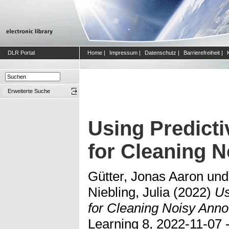
DLR Portal
Home
|
Impressum
|
Datenschutz
|
Barrierefreiheit
|
Erweiterte Suche
Using Predicti
for Cleaning N
Gütter, Jonas Aaron
un
Niebling, Julia
(2022)
Us
for Cleaning Noisy Anno
Learning 8, 2022-11-07 