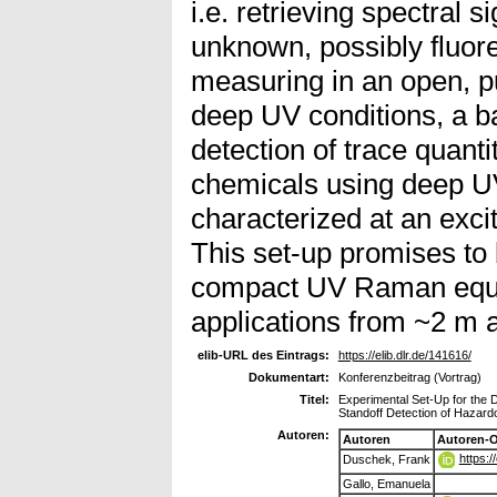
i.e. retrieving spectral 
unknown, possibly fluor
measuring in an open, p
deep UV conditions, a ba
detection of trace quant
chemicals using deep U
characterized at an exci
This set-up promises to b
compact UV Raman equi
applications from ~2 m 
elib-URL des Eintrags:
https://elib.dlr.de/141616/
Dokumentart:
Konferenzbeitrag (Vortrag)
Titel:
Experimental Set-Up for the 
Standoff Detection of Hazar
Autoren:
Autoren
Autoren-
https:
Duschek, Frank
Gallo, Emanuela