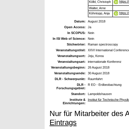
https:
Kölbl, Christoph
Walter, Arne
https:
Köhntopp, Anja
Datum:
August 2018
Open Access:
Ja
In SCOPUS:
Nein
In ISI Web of Science:
Nein
Stichwörter:
Raman spectroscopy
Veranstaltungstitel:
XXVI International Confere
Veranstaltungsort:
Jeju, Korea
Veranstaltungsart:
internationale Konferenz
Veranstaltungsbeginn:
26 August 2018
Veranstaltungsende:
30 August 2018
DLR - Schwerpunkt:
Raumfahrt
DLR -
R EO - Erdbeobachtung
Forschungsgebiet:
Standort:
Lampoldshausen
Institute &
Institut für Technische Phys
Einrichtungen:
Nur für Mitarbeiter des 
Eintrags