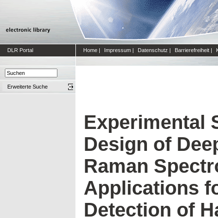
DLR Portal
Home
|
Impressum
|
Datenschutz
|
Barrierefreiheit
|
Erweiterte Suche
Experimental S
Design of Deep
Raman Spectr
Applications f
Detection of 