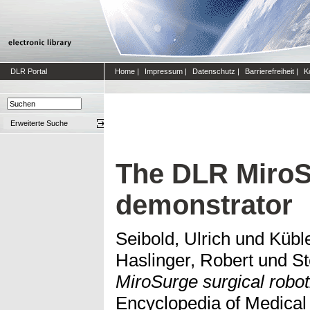
DLR Portal
Home
|
Impressum
|
Datenschutz
|
Barrierefreiheit
|
K
Erweiterte Suche
The DLR MiroSu
demonstrator
Seibold, Ulrich
und
Kübl
Haslinger, Robert
und
St
MiroSurge surgical robot
Encyclopedia of Medical