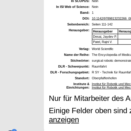
In SCOPUS:
Nein
In ISI Web of Science:
Nein
Band:
1
DOI:
10.1142/9789813232266_0
Seitenbereich:
Seiten 111-142
Herausgeber:
Herausgeber
Heraus
Desai, Jaydev P.
Patel, Rajni V.
Verlag:
World Scientific
Name der Reihe:
The Encyclopedia of Medica
Stichwörter:
surgical robotic demonstrat
DLR - Schwerpunkt:
Raumfahrt
DLR - Forschungsgebiet:
R SY - Technik für Raumfa
Standort:
Oberpfaffenhofen
Institute &
Institut für Robotik und Me
Einrichtungen:
Institut für Robotik und M
Nur für Mitarbeiter des 
Einige Felder oben sind 
anzeigen