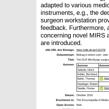
adapted to various medic
instruments, e.g., the d
surgeon workstation pro
feedback. Furthermore, a
concerning novel MIRS 
are introduced.
elib-URL des Eintrags:
https://elib.dlr.de/131078/
Dokumentart:
Beitrag in einem Lehr- ode
Titel:
The DLR MiroSurge surgical
Autoren:
Autoren
Autore
Seibold, Ulrich
Kübler, Bernhard
http
Bahls, Thomas
Haslinger, Robert
http
Steidle, Florian
Datum:
Oktober 2018
Erschienen in:
The Encyclopedia of Medical
Open Access:
Nein