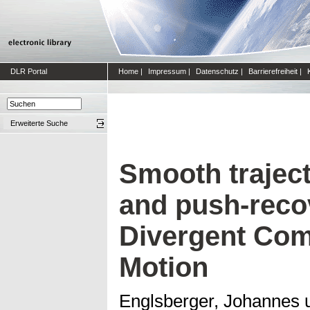
DLR Portal
Home
|
Impressum
|
Datenschutz
|
Barrierefreiheit
|
Erweiterte Suche
Smooth trajec
and push-reco
Divergent Com
Motion
Englsberger, Johannes