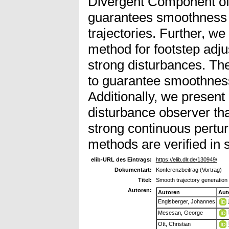
Divergent Component of
guarantees smoothness of
trajectories. Further, we
method for footstep adj
strong disturbances. Th
to guarantee smoothness
Additionally, we prese
disturbance observer tha
strong continuous pertu
methods are verified in 
elib-URL des Eintrags:
https://elib.dlr.de/130949/
Dokumentart:
Konferenzbeitrag (Vortrag)
Titel:
Smooth trajectory generatio
Autoren:
Autoren
Aut
Englsberger, Johannes
Mesesan, George
Ott, Christian