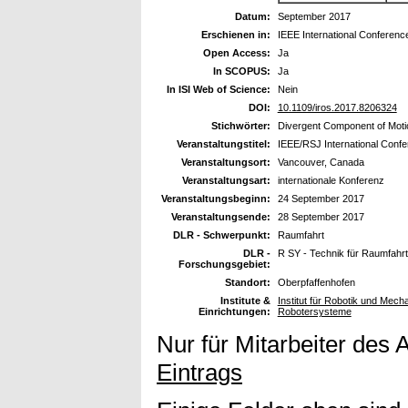
Datum:
September 2017
Erschienen in:
IEEE International Conferenc
Open Access:
Ja
In SCOPUS:
Ja
In ISI Web of Science:
Nein
DOI:
10.1109/iros.2017.8206324
Stichwörter:
Divergent Component of Moti
Veranstaltungstitel:
IEEE/RSJ International Confe
Veranstaltungsort:
Vancouver, Canada
Veranstaltungsart:
internationale Konferenz
Veranstaltungsbeginn:
24 September 2017
Veranstaltungsende:
28 September 2017
DLR - Schwerpunkt:
Raumfahrt
DLR -
R SY - Technik für Raumfahr
Forschungsgebiet:
Standort:
Oberpfaffenhofen
Institute &
Institut für Robotik und Mec
Einrichtungen:
Robotersysteme
Nur für Mitarbeiter des 
Eintrags