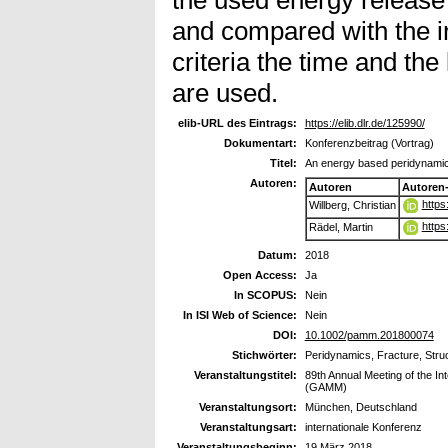
the used energy release 
and compared with the i
criteria the time and the 
are used.
elib-URL des Eintrags:
https://elib.dlr.de/125990/
Dokumentart:
Konferenzbeitrag (Vortrag)
Titel:
An energy based peridynamic s
Autoren:
Autoren
Autoren
https
Willberg, Christian
https
Rädel, Martin
Datum:
2018
Open Access:
Ja
In SCOPUS:
Nein
In ISI Web of Science:
Nein
DOI:
10.1002/pamm.201800074
Stichwörter:
Peridynamics, Fracture, Stru
Veranstaltungstitel:
89th Annual Meeting of the In
(GAMM)
Veranstaltungsort:
München, Deutschland
Veranstaltungsart:
internationale Konferenz
Veranstaltungsbeginn:
19 März 2018