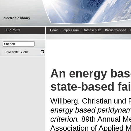
DLR Portal
Home
|
Impressum
|
Datenschutz
|
Barrierefreiheit
|
Erweiterte Suche
An energy bas
state-based fai
Willberg, Christian
und
energy based peridynami
criterion.
89th Annual Mee
Association of Applied