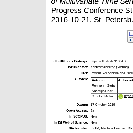
of Multivariate Time Se
Progress Conference St.
2016-10-21, St. Petersb
elib-URL des Eintrags:
https://elib.dlr.de/110041/
Dokumentart:
Konferenzbeitrag (Vortrag)
Titel:
Pattern Recognition and Predi
Autoren:
Autoren
Autoren-
Reitmann, Stefan
Nachtigall, Karl
https
Schultz, Michael
Datum:
17 Oktober 2016
Open Access:
Ja
In SCOPUS:
Nein
In ISI Web of Science:
Nein
Stichwörter:
LSTM, Machine Learning, KP