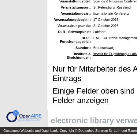
Veranstaltungstitel:
Science & Progress Conferen
Veranstaltungsort:
St. Petersburg, Russland
Veranstaltungsart:
internationale Konferenz
Veranstaltungsbeginn:
17 Oktober 2016
Veranstaltungsende:
21 Oktober 2016
DLR - Schwerpunkt:
Luftfahrt
DLR -
L AO - Air Traffic Managemen
Forschungsgebiet:
Standort:
Braunschweig
Institute &
Institut für Flugführung > Lu
Einrichtungen:
Nur für Mitarbeiter des 
Eintrags
Einige Felder oben sind
Felder anzeigen
electronic library ver
Gestaltung Webseite und Datenbank: Copyright © Deutsches Zentrum für Luft- und Raumfa