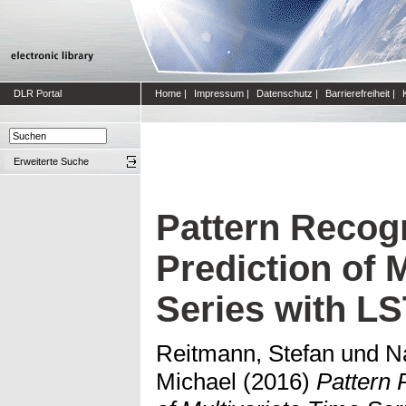
DLR Portal
Home
|
Impressum
|
Datenschutz
|
Barrierefreiheit
|
Erweiterte Suche
Pattern Recog
Prediction of 
Series with L
Reitmann, Stefan
und
Na
Michael
(2016)
Pattern 