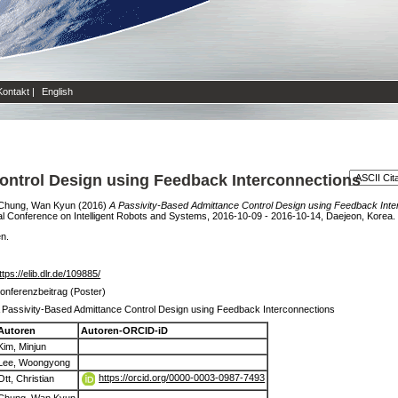
Kontakt
|
English
ontrol Design using Feedback Interconnections
Chung, Wan Kyun
(2016)
A Passivity-Based Admittance Control Design using Feedback Inte
al Conference on Intelligent Robots and Systems, 2016-10-09 - 2016-10-14, Daejeon, Korea.
en.
ttps://elib.dlr.de/109885/
onferenzbeitrag (Poster)
 Passivity-Based Admittance Control Design using Feedback Interconnections
Autoren
Autoren-ORCID-iD
Kim, Minjun
Lee, Woongyong
https://orcid.org/0000-0003-0987-7493
Ott, Christian
Chung, Wan Kyun