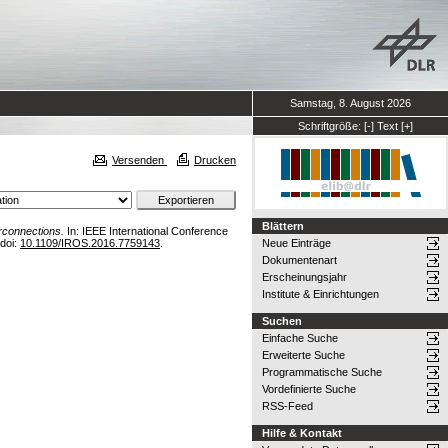
Samstag, 8. August 2026
Schriftgröße:
[-]
Text
[+]
Versenden
Drucken
Blättern
rconnections.
In: IEEE International Conference
 doi:
10.1109/IROS.2016.7759143
.
Neue Einträge
Dokumentenart
Erscheinungsjahr
Institute & Einrichtungen
Suchen
Einfache Suche
Erweiterte Suche
Programmatische Suche
Vordefinierte Suche
RSS-Feed
Hilfe & Kontakt