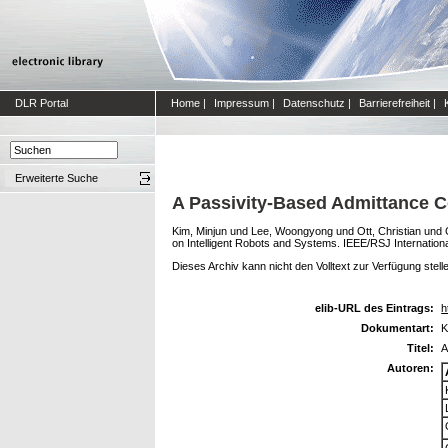
DLR Portal
Home
|
Impressum
|
Datenschutz
|
Barrierefreiheit
|
Erweiterte Suche
A Passivity-Based Admittance C
Kim, Minjun
und
Lee, Woongyong
und
Ott, Christian
und
on Intelligent Robots and Systems. IEEE/RSJ Internation
Dieses Archiv kann nicht den Volltext zur Verfügung stell
elib-URL des Eintrags:
h
Dokumentart:
K
Titel:
A
Autoren: