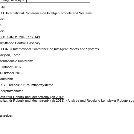
016
EEE International Conference on Intelligent Robots and Systems
ein
a
ein
0.1109/IROS.2016.7759143
dmittance Control, Passivity
EEE/RSJ International Conference on Intelligent Robots and Systems
aejeon, Korea
nternationale Konferenz
 Oktober 2016
4 Oktober 2016
aumfahrt
 SY - Technik für Raumfahrtsysteme
berpfaffenhofen
nstitut für Robotik und Mechatronik (ab 2013)
nstitut für Robotik und Mechatronik (ab 2013) > Analyse und Regelung komplexer Robotersy
s
 anzeigen