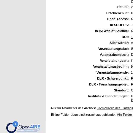
Datum:
2
Erschienen in:
I
Open Access:
N
In SCOPUS:
J
In ISI Web of Science:
N
DOI:
1
Stichwörter:
A
Veranstaltungstitel:
I
Veranstaltungsort:
D
Veranstaltungsart:
i
Veranstaltungsbeginn:
9
Veranstaltungsende:
1
DLR - Schwerpunkt:
R
DLR - Forschungsgebiet:
R
Standort:
O
Institute & Einrichtungen:
I
I
Nur für Mitarbeiter des Archivs:
Kontrollseite des Eintrag
Einige Felder oben sind zurzeit ausgeblendet:
Alle Felder