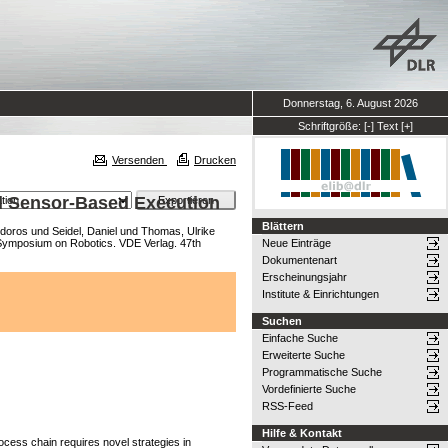
Donnerstag, 6. August 2026
Schriftgröße:
[-]
Text
[+]
Versenden
Drucken
nd Sensor-Based Execution
Blättern
odoros
und
Seidel, Daniel
und
Thomas, Ulrike
 Symposium on Robotics. VDE Verlag. 47th
Neue Einträge
Dokumentenart
Erscheinungsjahr
Institute & Einrichtungen
Suchen
Einfache Suche
Erweiterte Suche
Programmatische Suche
Vordefinierte Suche
RSS-Feed
Hilfe & Kontakt
ocess chain requires novel strategies in