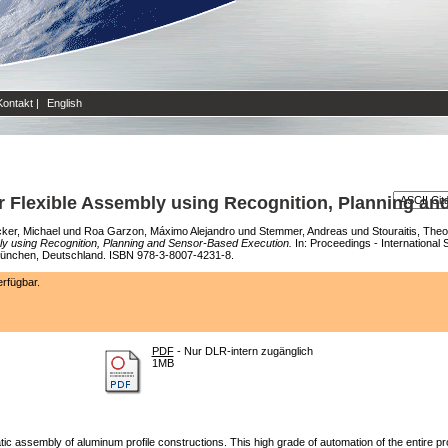
Kontakt
|
English
 Flexible Assembly using Recognition, Planning a
ker, Michael
und
Roa Garzon, Máximo Alejandro
und
Stemmer, Andreas
und
Stouraitis, The
y using Recognition, Planning and Sensor-Based Execution.
In: Proceedings - International
 München, Deutschland. ISBN 978-3-8007-4231-8.
rfügbar.
PDF
- Nur DLR-intern zugänglich
1MB
c assembly of aluminum profile constructions. This high grade of automation of the entire pr