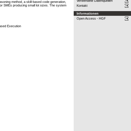
Verwendete Datenquellen
asoning method, a skill-based code generation,
 for SMEs producing small lot sizes. The system
Kontakt
Informationen
Open Access - HGF
Based Execution