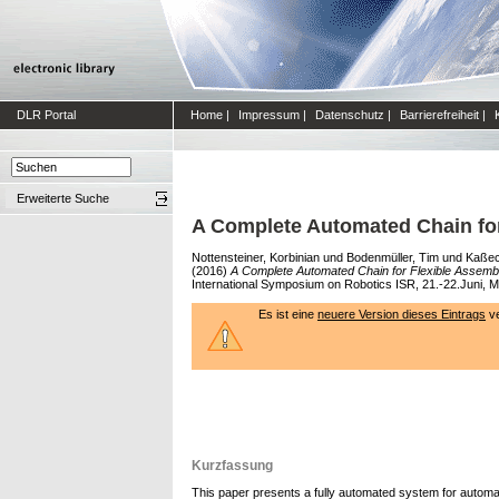
DLR Portal
Home
|
Impressum
|
Datenschutz
|
Barrierefreiheit
|
Erweiterte Suche
A Complete Automated Chain for
Nottensteiner, Korbinian
und
Bodenmüller, Tim
und
Kaßec
(2016)
A Complete Automated Chain for Flexible Assembl
International Symposium on Robotics ISR, 21.-22.Juni,
Es ist eine
neuere Version dieses Eintrags
ve
Kurzfassung
This paper presents a fully automated system for automati