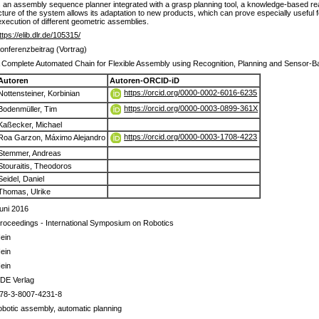
s an assembly sequence planner integrated with a grasp planning tool, a knowledge-based re
cture of the system allows its adaptation to new products, which can prove especially useful
execution of different geometric assemblies.
ttps://elib.dlr.de/105315/
onferenzbeitrag (Vortrag)
 Complete Automated Chain for Flexible Assembly using Recognition, Planning and Sensor-
Autoren
Autoren-ORCID-iD
https://orcid.org/0000-0002-6016-6235
Nottensteiner, Korbinian
https://orcid.org/0000-0003-0899-361X
Bodenmüller, Tim
Kaßecker, Michael
https://orcid.org/0000-0003-1708-4223
Roa Garzon, Máximo Alejandro
Stemmer, Andreas
Stouraitis, Theodoros
Seidel, Daniel
Thomas, Ulrike
uni 2016
roceedings - International Symposium on Robotics
ein
ein
ein
DE Verlag
78-3-8007-4231-8
obotic assembly, automatic planning