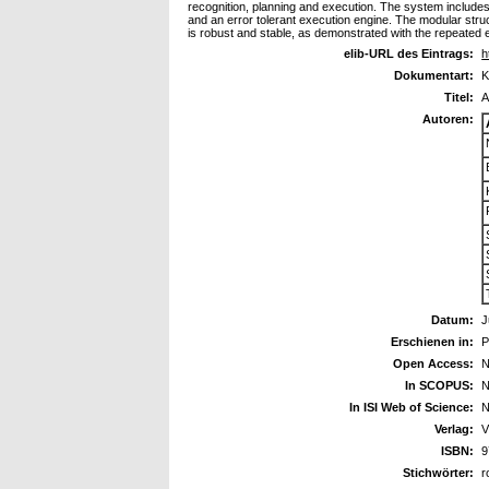
recognition, planning and execution. The system include
and an error tolerant execution engine. The modular stru
is robust and stable, as demonstrated with the repeated 
elib-URL des Eintrags:
h
Dokumentart:
K
Titel:
A
Autoren:
Datum:
J
Erschienen in:
P
Open Access:
N
In SCOPUS:
N
In ISI Web of Science:
N
Verlag:
V
ISBN:
9
Stichwörter:
r