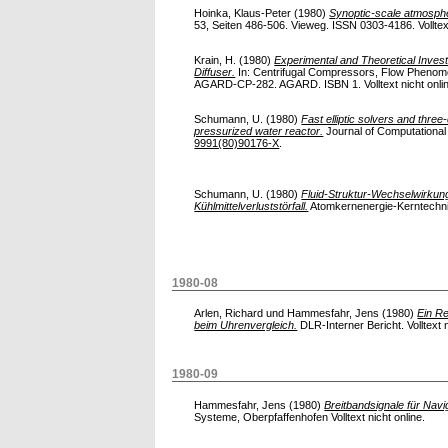
Hoinka, Klaus-Peter
(1980)
Synoptic-scale atmosphe
53, Seiten 486-506. Vieweg. ISSN 0303-4186. Volltext
Krain, H.
(1980)
Experimental and Theoretical Invest
Diffuser.
In: Centrifugal Compressors, Flow Pheno
AGARD-CP-282. AGARD. ISBN 1. Volltext nicht onli
Schumann, U.
(1980)
Fast elliptic solvers and three-
pressurized water reactor.
Journal of Computational 
9991(80)90176-X
.
Schumann, U.
(1980)
Fluid-Struktur-Wechselwirkun
Kühlmittelverluststörfall.
Atomkernenergie-Kerntechnik
1980-08
Arlen, Richard
und
Hammesfahr, Jens
(1980)
Ein R
beim Uhrenvergleich.
DLR-Interner Bericht. Volltext n
1980-09
Hammesfahr, Jens
(1980)
Breitbandsignale für Navig
Systeme, Oberpfaffenhofen Volltext nicht online.