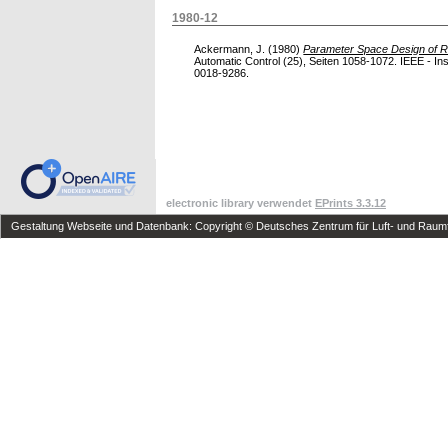
1980-12
Ackermann, J.
(1980)
Parameter Space Design of R
Automatic Control (25), Seiten 1058-1072. IEEE - Ins
0018-9286.
electronic library verwendet
EPrints 3.3.12
Gestaltung Webseite und Datenbank: Copyright © Deutsches Zentrum für Luft- und Raumfa