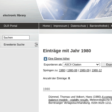
DLR Portal
Home
|
Impressum
|
Datenschutz
|
Barrierefreiheit
|
Erweiterte Suche
Einträge mit Jahr 1980
Eine Ebene höher
Exportieren als
Springen zu:
1980
|
1980-08
|
1980-09
|
1980-12
Anzahl der Einträge:
8
.
1980
Dümmel, Thomas
und
Volkert, Hans
(1980)
A compa
balance-models - stability results.
Meteorologische R
Borntraeger Verlagsbuchhandlung. ISSN 0026-1211.