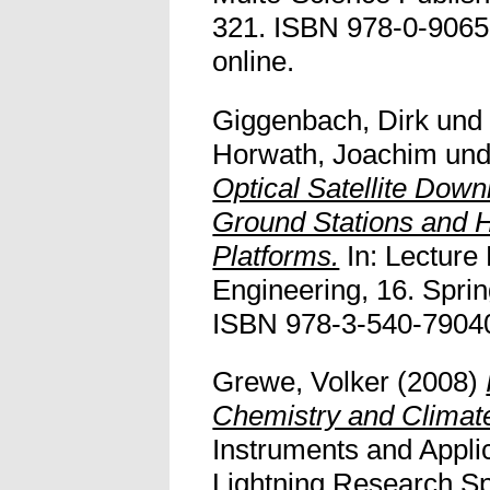
321. ISBN 978-0-90652
online.
Giggenbach, Dirk
un
Horwath, Joachim
un
Optical Satellite Downl
Ground Stations and H
Platforms.
In: Lecture 
Engineering, 16. Sprin
ISBN 978-3-540-7904
Grewe, Volker
(2008)
Chemistry and Climat
Instruments and Appli
Lightning Research Sp