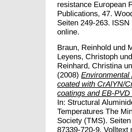
resistance European F
Publications, 47. Woo
Seiten 249-263. ISSN 1
online.
Braun, Reinhold
und
M
Leyens, Christoph
un
Reinhard, Christina
u
(2008)
Environmental p
coated with CrAlYN/Cr
coatings and EB-PVD t
In: Structural Alumini
Temperatures The Mine
Society (TMS). Seiten
87339-720-9. Volltext n