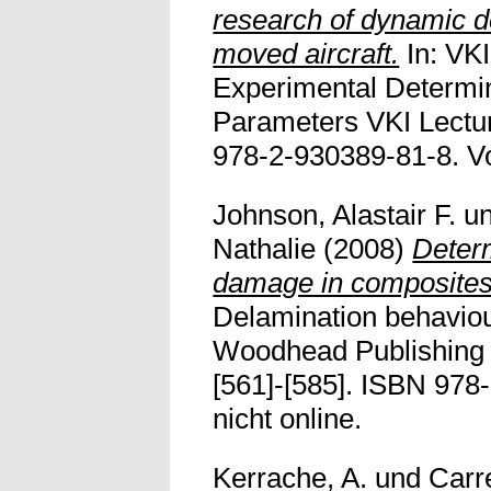
research of dynamic d
moved aircraft.
In: VKI
Experimental Determin
Parameters VKI Lectu
978-2-930389-81-8. Vol
Johnson, Alastair F.
u
Nathalie
(2008)
Determ
damage in composites
Delamination behaviou
Woodhead Publishing 
[561]-[585]. ISBN 978-
nicht online.
Kerrache, A.
und
Carr