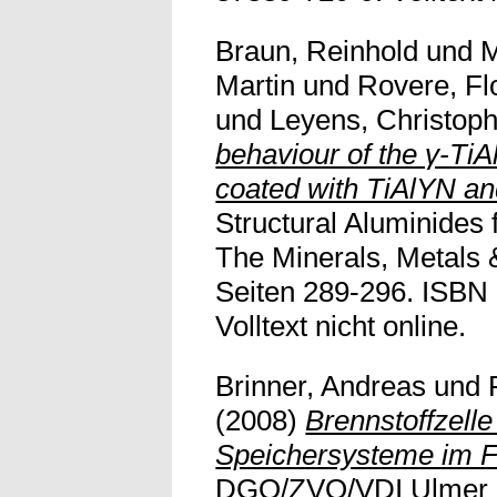
Braun, Reinhold
und
M
Martin
und
Rovere, Fl
und
Leyens, Christop
behaviour of the γ-TiA
coated with TiAlYN an
Structural Aluminides
The Minerals, Metals 
Seiten 289-296. ISBN
Volltext nicht online.
Brinner, Andreas
und
(2008)
Brennstoffzell
Speichersysteme im F
DGO/ZVO/VDI Ulmer G