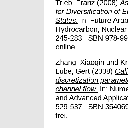
Trieb, Franz
(2008)
As
for Diversification of
States.
In: Future Ara
Hydrocarbon, Nuclear
245-283. ISBN 978-994
online.
Zhang, Xiaoqin
und
Kn
Lube, Gert
(2008)
Cal
discretization paramete
channel flow.
In: Nume
and Advanced Applicat
529-537. ISBN 3540697
frei.