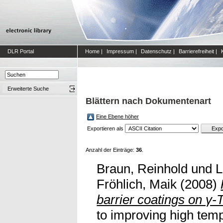
DLR Portal
Home
|
Impressum
|
Datenschutz
|
Barrierefreiheit
|
Erweiterte Suche
Blättern nach Dokumentenart
Eine Ebene höher
Exportieren als
Anzahl der Einträge:
36
.
Braun, Reinhold
und
L
Fröhlich, Maik
(2008)
barrier coatings on γ-T
to improving high tem