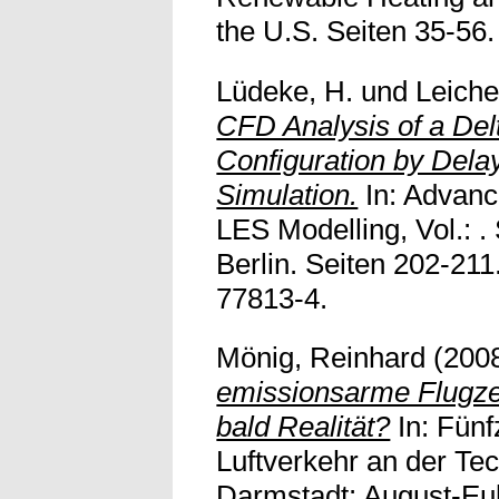
the U.S. Seiten 35-56. 
Lüdeke, H.
und
Leiche
CFD Analysis of a Del
Configuration by Del
Simulation.
In: Advanc
LES Modelling, Vol.: .
Berlin. Seiten 202-21
77813-4.
Mönig, Reinhard
(200
emissionsarme Flugz
bald Realität?
In: Fünf
Luftverkehr an der Te
Darmstadt: August-Eule