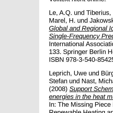
Le, A.Q.
und
Tiberius,
Marel, H.
und
Jakowsk
Global and Regional 
Single-Frequency Prec
International Associa
133. Springer Berlin H
ISBN 978-3-540-85425-8
Leprich, Uwe
und
Bürg
Stefan
und
Nast, Mich
(2008)
Support Schem
energies in the heat 
In: The Missing Piece 
Renewable Heating an