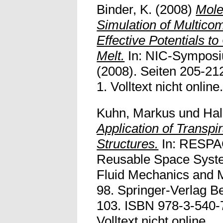
Binder, K.
(2008)
Mole
Simulation of Multico
Effective Potentials to
Melt.
In: NIC-Symposi
(2008). Seiten 205-2
1. Volltext nicht online
Kuhn, Markus
und
Ha
Application of Transpi
Structures.
In: RESPAC
Reusable Space Syst
Fluid Mechanics and M
98. Springer-Verlag Be
103. ISBN 978-3-540-
Volltext nicht online.