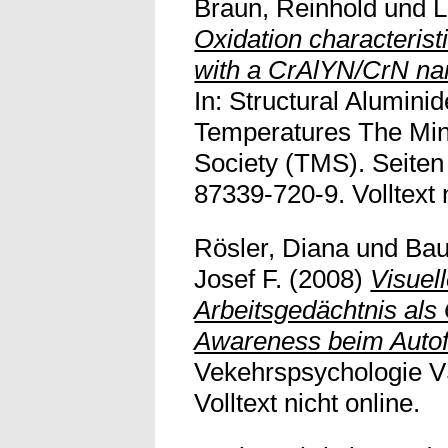
Braun, Reinhold
und
L
Oxidation characterist
with a CrAlYN/CrN nan
In: Structural Alumini
Temperatures The Mine
Society (TMS). Seiten
87339-720-9. Volltext n
Rösler, Diana
und
Bau
Josef F.
(2008)
Visue
Arbeitsgedächtnis als
Awareness beim Autof
Vekehrspsychologie VS
Volltext nicht online.