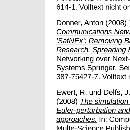
614-1. Volltext nicht on
Donner, Anton
(2008)
Communications Netwo
'SatNEx': Removing Ba
Research, Spreading 
Networking over Next-
Systems Springer. Sei
387-75427-7. Volltext n
Ewert, R.
und
Delfs, J
(2008)
The simulation 
Euler-perturbation an
approaches.
In: Compu
Multe-Science Publishi