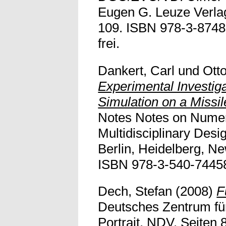
Eugen G. Leuze Verlag
109. ISBN 978-3-87480
frei.
Dankert, Carl
und
Ott
Experimental Investig
Simulation on a Missi
Notes Notes on Numer
Multidisciplinary Desi
Berlin, Heidelberg, N
ISBN 978-3-540-74458-0
Dech, Stefan
(2008)
F
Deutsches Zentrum für
Portrait. NDV. Seiten