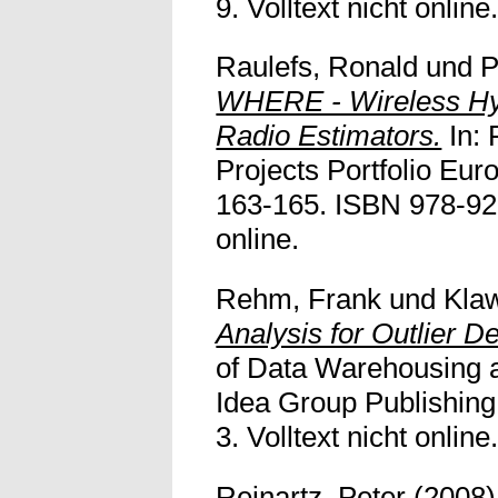
9. Volltext nicht online
Raulefs, Ronald
und
P
WHERE - Wireless Hy
Radio Estimators.
In: 
Projects Portfolio Eu
163-165. ISBN 978-92-
online.
Rehm, Frank
und
Kla
Analysis for Outlier De
of Data Warehousing a
Idea Group Publishin
3. Volltext nicht online
Reinartz, Peter
(2008