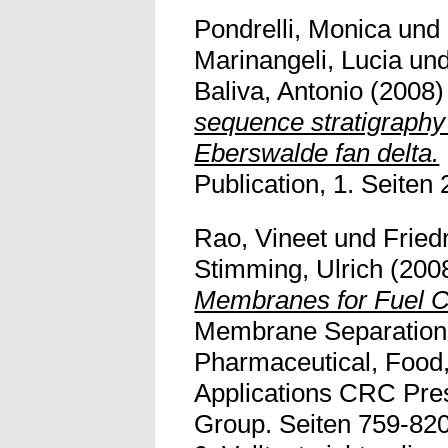
Pondrelli, Monica
und
Marinangeli, Lucia
un
Baliva, Antonio
(2008
sequence stratigraphy
Eberswalde fan delta.
Publication, 1. Seiten
Rao, Vineet
und
Fried
Stimming, Ulrich
(200
Membranes for Fuel C
Membrane Separations
Pharmaceutical, Food,
Applications CRC Pres
Group. Seiten 759-82