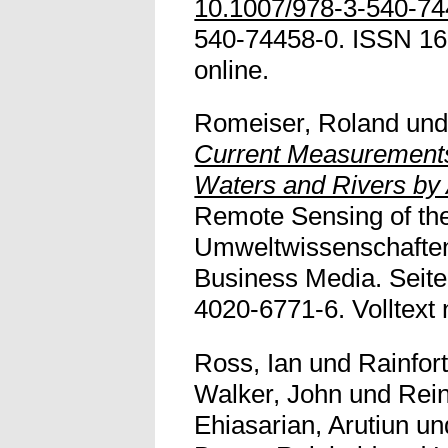
10.1007/978-3-540-7
540-74458-0. ISSN 161
online.
Romeiser, Roland
un
Current Measurements
Waters and Rivers by
Remote Sensing of th
Umweltwissenschaften
Business Media. Seit
4020-6771-6. Volltext n
Ross, Ian
und
Rainfor
Walker, John
und
Rein
Ehiasarian, Arutiun
un