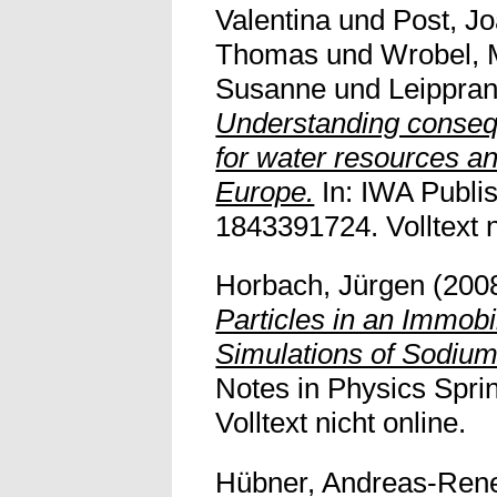
Valentina
und
Post, J
Thomas
und
Wrobel, 
Susanne
und
Leippra
Understanding conseq
for water resources an
Europe.
In: IWA Publis
1843391724. Volltext n
Horbach, Jürgen
(200
Particles in an Immob
Simulations of Sodium 
Notes in Physics Spri
Volltext nicht online.
Hübner, Andreas-Ren