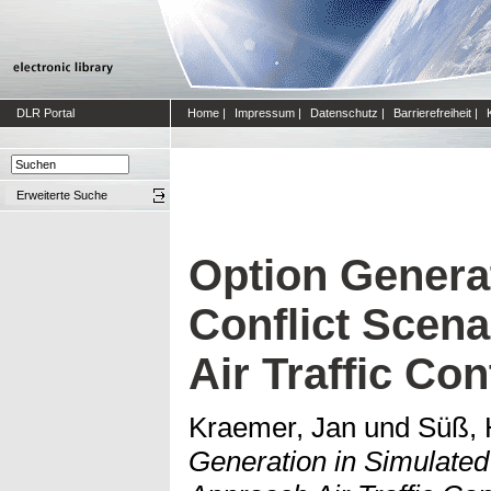
DLR Portal
Home
|
Impressum
|
Datenschutz
|
Barrierefreiheit
|
Erweiterte Suche
Option Genera
Conflict Scena
Air Traffic Con
Kraemer, Jan
und
Süß, 
Generation in Simulated 