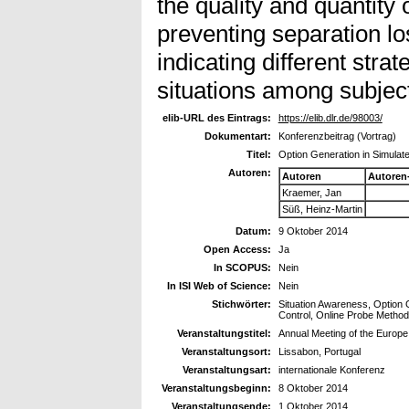
the quality and quantity 
preventing separation lo
indicating different strat
situations among subjec
elib-URL des Eintrags:
https://elib.dlr.de/98003/
Dokumentart:
Konferenzbeitrag (Vortrag)
Titel:
Option Generation in Simulate
Autoren:
Autoren
Autoren
Kraemer, Jan
Süß, Heinz-Martin
Datum:
9 Oktober 2014
Open Access:
Ja
In SCOPUS:
Nein
In ISI Web of Science:
Nein
Stichwörter:
Situation Awareness, Option G
Control, Online Probe Metho
Veranstaltungstitel:
Annual Meeting of the Europ
Veranstaltungsort:
Lissabon, Portugal
Veranstaltungsart:
internationale Konferenz
Veranstaltungsbeginn:
8 Oktober 2014
Veranstaltungsende:
1 Oktober 2014