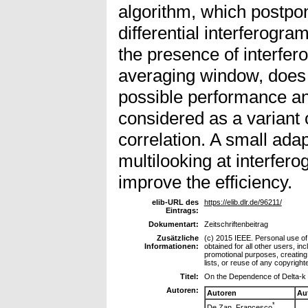
algorithm, which postpon
differential interferogra
the presence of interfero
averaging window, does
possible performance an
considered as a variant 
correlation. A small ada
multilooking at interfero
improve the efficiency.
elib-URL des
https://elib.dlr.de/96211/
Eintrags:
Dokumentart:
Zeitschriftenbeitrag
Zusätzliche
(c) 2015 IEEE. Personal use of 
Informationen:
obtained for all other users, inc
promotional purposes, creating 
lists, or reuse of any copyrigh
Titel:
On the Dependence of Delta-k E
Autoren:
Autoren
Au
*
De Zan, Francesco