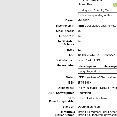
Prats, Pau
Rodriguez-Cassola, Marc
*
DLR corresponding author
Datum:
Mai 2015
Erschienen in:
IEEE Geoscience and Remote 
Open Access:
Ja
In SCOPUS:
Ja
In ISI Web of
Ja
Science:
Band:
12
DOI:
10.1109/LGRS.2015.2424272
Seitenbereich:
Seiten 1745-1749
Herausgeber:
Herausgeber
Herausge
Frery, Alejandro C.
Verlag:
IEEE - Institute of Electrical a
ISSN:
1545-598X
Stichwörter:
Delay estimation, Delta-k, synt
DLR - Schwerpunkt:
Raumfahrt
DLR -
R EO - Erdbeobachtung
Forschungsgebiet:
Standort:
Oberpfaffenhofen
Institute &
Institut für Methodik der Fern
Einrichtungen:
Institut für Hochfrequenztech