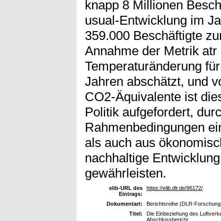
knapp 8 Millionen Besch
usual-Entwicklung im Ja
359.000 Beschäftigte zu
Annahme der Metrik atr 
Temperaturänderung für 
Jahren abschätzt, und v
CO2-Äquivalente ist dies 
Politik aufgefordert, du
Rahmenbedingungen ein
als auch aus ökonomisch
nachhaltige Entwicklung
gewährleisten.
elib-URL des
https://elib.dlr.de/96172/
Eintrags:
Dokumentart:
Berichtsreihe (DLR-Forschungs
Titel:
Die Einbeziehung des Luftverkeh
Abschlussbericht