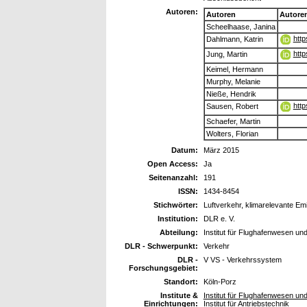
Autoren:
Autoren
Autore
Scheelhaase, Janina
http
Dahlmann, Katrin
htt
Jung, Martin
Keimel, Hermann
Murphy, Melanie
Nieße, Hendrik
http
Sausen, Robert
Schaefer, Martin
Wolters, Florian
Datum:
März 2015
Open Access:
Ja
Seitenanzahl:
191
ISSN:
1434-8454
Stichwörter:
Luftverkehr, klimarelevante Emi
Institution:
DLR e. V.
Abteilung:
Institut für Flughafenwesen un
DLR - Schwerpunkt:
Verkehr
DLR -
V VS - Verkehrssystem
Forschungsgebiet:
Standort:
Köln-Porz
Institute &
Institut für Flughafenwesen un
Einrichtungen:
Institut für Antriebstechnik