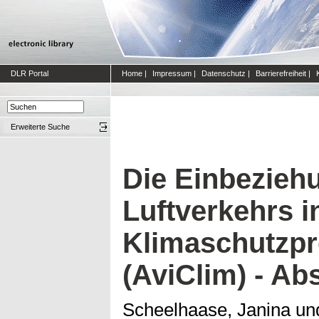
DLR Portal
Home
|
Impressum
|
Datenschutz
|
Barrierefreiheit
|
Erweiterte Suche
Die Einbezieh
Luftverkehrs i
Klimaschutzpr
(AviClim) - Ab
Scheelhaase, Janina
un