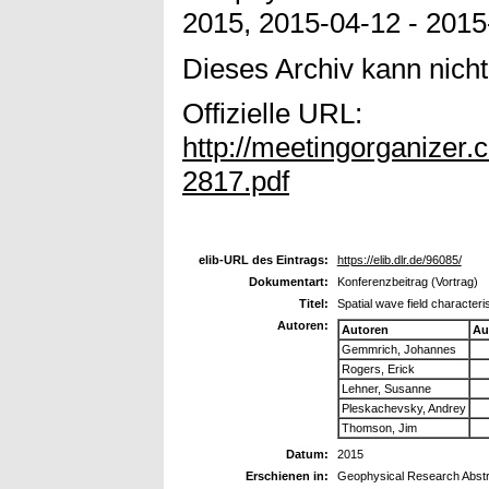
2015, 2015-04-12 - 2015-
Dieses Archiv kann nicht 
Offizielle URL:
http://meetingorganize
2817.pdf
elib-URL des Eintrags:
https://elib.dlr.de/96085/
Dokumentart:
Konferenzbeitrag (Vortrag)
Titel:
Spatial wave field characteris
Autoren:
Autoren
Au
Gemmrich, Johannes
Rogers, Erick
Lehner, Susanne
Pleskachevsky, Andrey
Thomson, Jim
Datum:
2015
Erschienen in:
Geophysical Research Abst