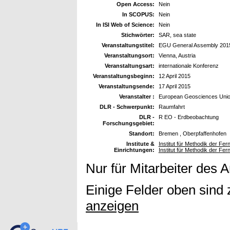
Open Access:
Nein
In SCOPUS:
Nein
In ISI Web of Science:
Nein
Stichwörter:
SAR, sea state
Veranstaltungstitel:
EGU General Assembly 201
Veranstaltungsort:
Vienna, Austria
Veranstaltungsart:
internationale Konferenz
Veranstaltungsbeginn:
12 April 2015
Veranstaltungsende:
17 April 2015
Veranstalter :
European Geosciences Uni
DLR - Schwerpunkt:
Raumfahrt
DLR -
R EO - Erdbeobachtung
Forschungsgebiet:
Standort:
Bremen , Oberpfaffenhofen
Institute &
Institut für Methodik der F
Einrichtungen:
Institut für Methodik der Fe
Nur für Mitarbeiter des 
Einige Felder oben sind 
anzeigen