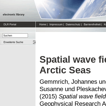
DLR Portal
Home
|
Impressum
|
Datenschutz
|
Barrierefreiheit
|
K
Erweiterte Suche
Spatial wave fi
Arctic Seas
Gemmrich, Johannes
u
Susanne
und
Pleskachev
(2015)
Spatial wave field
Geophysical Research A