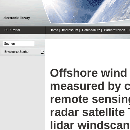
DLR Portal
Home
|
Impressum
|
Datenschutz
|
Barrierefreiheit
|
Erweiterte Suche
Offshore wind
measured by 
remote sensin
radar satellit
lidar windsca