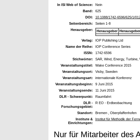
In ISI Web of Science:
Nein
Band:
625
DOI:
10.1088/1742-6596/625/1/01
Seitenbereich:
Seiten 1-8
Herausgeber:
Herausgeber
Herausgebe
Verlag:
IOP Publishing Ltd
Name der Reihe:
IOP Conference Series
ISSN:
1742-6596
Stichwörter:
SAR, Wind, Energy, Turbine,
Veranstaltungstitel:
Wake Conference 2015
Veranstaltungsort:
Visby, Sweden
Veranstaltungsart:
internationale Konferenz
Veranstaltungsbeginn:
9 Juni 2015
Veranstaltungsende:
11 Juni 2015
DLR - Schwerpunkt:
Raumfahrt
DLR -
R EO - Erdbeobachtung
Forschungsgebiet:
Standort:
Bremen , Oberpfaffenhofen
Institute &
Institut für Methodik der Fe
Einrichtungen:
Nur für Mitarbeiter des 