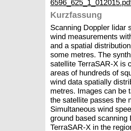
6596_625_1_012015.pd
Kurzfassung
Scanning Doppler lidar 
wind measurements with
and a spatial distributio
some metres. The synthe
satellite TerraSAR-X is 
areas of hundreds of squ
wind data spatially distr
metres. Images can be t
the satellite passes the
Simultaneous wind spe
ground based scanning 
TerraSAR-X in the region