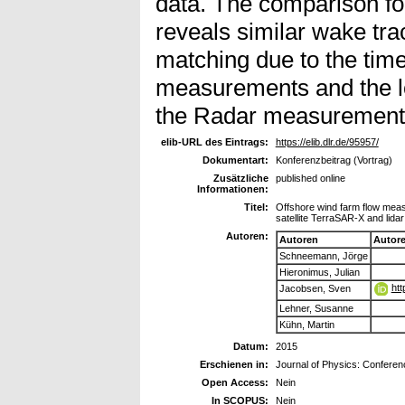
data. The comparison fo
reveals similar wake trac
matching due to the time
measurements and the lo
the Radar measurement
elib-URL des Eintrags:
https://elib.dlr.de/95957/
Dokumentart:
Konferenzbeitrag (Vortrag)
Zusätzliche
published online
Informationen:
Titel:
Offshore wind farm flow mea
satellite TerraSAR-X and lid
Autoren:
Autoren
Autor
Schneemann, Jörge
Hieronimus, Julian
htt
Jacobsen, Sven
Lehner, Susanne
Kühn, Martin
Datum:
2015
Erschienen in:
Journal of Physics: Conferen
Open Access:
Nein
In SCOPUS:
Nein