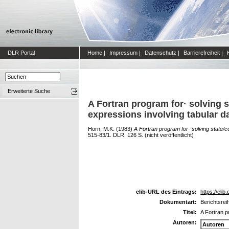
DLR Portal
Home
|
Impressum
|
Datenschutz
|
Barrierefreiheit
|
Erweiterte Suche
A Fortran program for· solving 
expressions involving tabular d
Horn, M.K.
(1983)
A Fortran program for· solving state/c
515-83/1. DLR. 126 S. (nicht veröffentlicht)
elib-URL des Eintrags:
https://elib
Dokumentart:
Berichtsre
Titel:
A Fortran p
Autoren:
Autoren