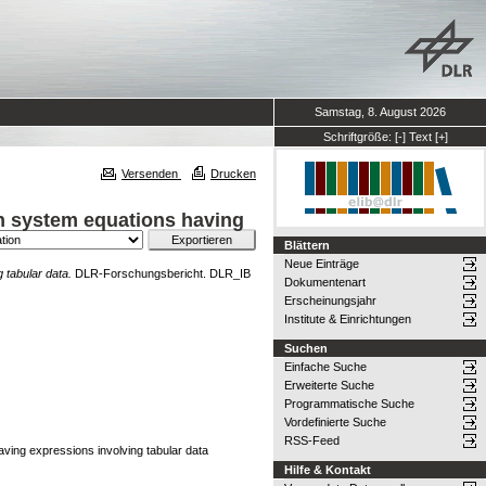
Samstag, 8. August 2026
Schriftgröße:
[-]
Text
[+]
Versenden
Drucken
th system equations having
Blättern
Neue Einträge
 tabular data.
DLR-Forschungsbericht. DLR_IB
Dokumentenart
Erscheinungsjahr
Institute & Einrichtungen
Suchen
Einfache Suche
Erweiterte Suche
Programmatische Suche
Vordefinierte Suche
RSS-Feed
aving expressions involving tabular data
Hilfe & Kontakt