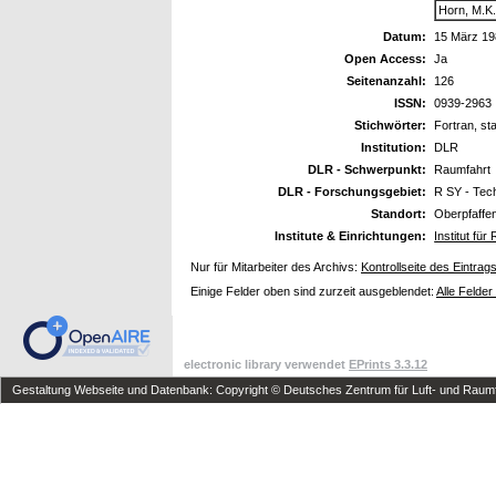
Horn, M.K
Datum:
15 März 1
Open Access:
Ja
Seitenanzahl:
126
ISSN:
0939-2963
Stichwörter:
Fortran, sta
Institution:
DLR
DLR - Schwerpunkt:
Raumfahrt
DLR - Forschungsgebiet:
R SY - Tec
Standort:
Oberpfaffe
Institute & Einrichtungen:
Institut fü
Nur für Mitarbeiter des Archivs:
Kontrollseite des Eintrag
Einige Felder oben sind zurzeit ausgeblendet:
Alle Felder
electronic library verwendet
EPrints 3.3.12
Gestaltung Webseite und Datenbank: Copyright © Deutsches Zentrum für Luft- und Raumfa