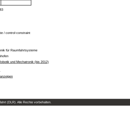
.
983
te / control-constraint
hnik für Raumfahrtsysteme
nhofen
r Robotik und Mechatronik (bis 2012)
s
 anzeigen
hrt (DLR). Alle Rechte vorbehalten.