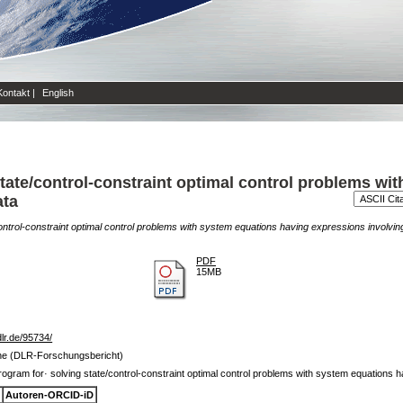
Kontakt
|
English
state/control-constraint optimal control problems wi
ata
ontrol-constraint optimal control problems with system equations having expressions involving
PDF
15MB
.dlr.de/95734/
ihe (DLR-Forschungsbericht)
rogram for· solving state/control-constraint optimal control problems with system equations h
Autoren-ORCID-iD