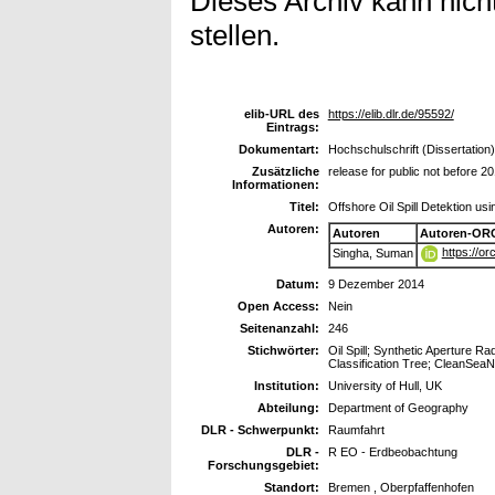
Dieses Archiv kann nicht
stellen.
elib-URL des
https://elib.dlr.de/95592/
Eintrags:
Dokumentart:
Hochschulschrift (Dissertation)
Zusätzliche
release for public not before 2
Informationen:
Titel:
Offshore Oil Spill Detektion us
Autoren:
Autoren
Autoren-ORC
https://o
Singha, Suman
Datum:
9 Dezember 2014
Open Access:
Nein
Seitenanzahl:
246
Stichwörter:
Oil Spill; Synthetic Aperture R
Classification Tree; CleanSeaN
Institution:
University of Hull, UK
Abteilung:
Department of Geography
DLR - Schwerpunkt:
Raumfahrt
DLR -
R EO - Erdbeobachtung
Forschungsgebiet:
Standort:
Bremen , Oberpfaffenhofen