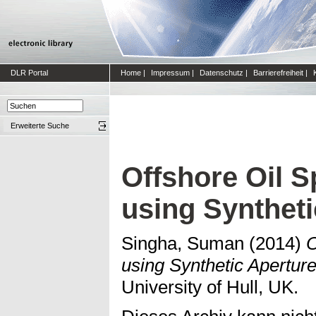
DLR Portal
Home
|
Impressum
|
Datenschutz
|
Barrierefreiheit
|
Erweiterte Suche
Offshore Oil Sp
using Synthet
Singha, Suman
(2014)
O
using Synthetic Apertur
University of Hull, UK.