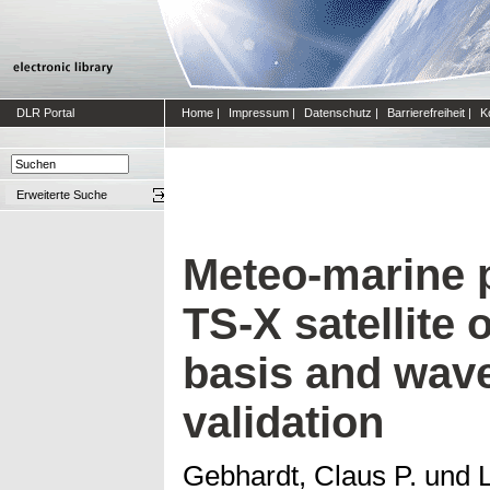
DLR Portal
Home
|
Impressum
|
Datenschutz
|
Barrierefreiheit
|
K
Erweiterte Suche
Meteo-marine 
TS-X satellite 
basis and wav
validation
Gebhardt, Claus P.
und