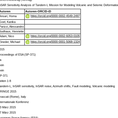
nSAR Sensitivity Analysis of Tandem-L Mission for Modeling Volcanic and Seismic Deformati
Autoren
Autoren-ORCID-iD
https://orcid.org/0000-0002-4549-2497
Ansari, Homa
Goel, Kanika
Parizzi, Alessandro
Sudhaus, Henriette
https://orcid.org/0000-0002-6053-0105
Adam, Nico
https://orcid.org/0000-0001-5068-1324
Eineder, Michael
015
roceedings of ESA (SP-371)
a
ein
ein
P-371
eiten 1-8
andem-L, InSAR sensitivity, InSAR noise, Azimuth shifts, Fault modeling, Volcanic modeling
RINGE 2015
rascati (Rome), Italy
nternationale Konferenz
3 März 2015
7 März 2015
uropean Space Agency (ESA)