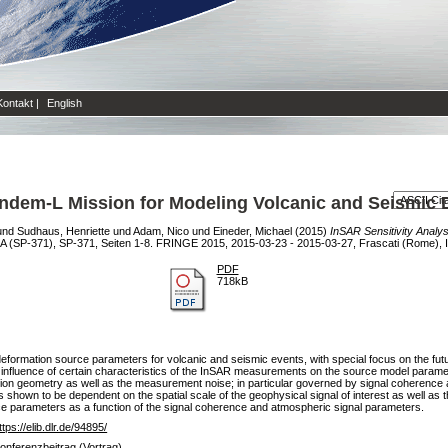
Kontakt
|
English
Tandem-L Mission for Modeling Volcanic and Seismic
und
Sudhaus, Henriette
und
Adam, Nico
und
Eineder, Michael
(2015)
InSAR Sensitivity Analy
A (SP-371), SP-371, Seiten 1-8. FRINGE 2015, 2015-03-23 - 2015-03-27, Frascati (Rome), It
PDF
718kB
deformation source parameters for volcanic and seismic events, with special focus on the f
e influence of certain characteristics of the InSAR measurements on the source model parame
tion geometry as well as the measurement noise; in particular governed by signal coherenc
 shown to be dependent on the spatial scale of the geophysical signal of interest as well as
rce parameters as a function of the signal coherence and atmospheric signal parameters.
ttps://elib.dlr.de/94895/
onferenzbeitrag (Vortrag)