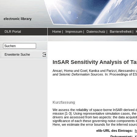
DLR Portal
Home
|
Impressum
|
Datenschutz
|
Barrierefreiheit
|
Erweiterte Suche
InSAR Sensitivity Analysis of 
Ansari, Homa
und
Goel, Kanika
und
Parizzi, Alessandro
and Seismic Deformation Sources.
In: Proceedings of ES
Kurzfassung
We assess the reliability of space-borne InSAR-derived 
mission [1-3]. Using representative simulation cases, th
drivers are assessed from two aspects: the data acquisi
significance of each these governing noise components is
Here, we estimate the error bounds for the inferred sou
elib-URL des Eintrags:
h
Dokumentart:
K