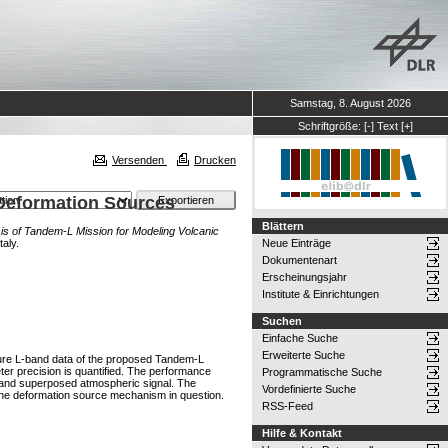
Samstag, 8. August 2026
Schriftgröße:
[-]
Text
[+]
Versenden
Drucken
 Deformation Sources
Blättern
sis of Tandem-L Mission for Modeling Volcanic
aly.
Neue Einträge
Dokumentenart
Erscheinungsjahr
Institute & Einrichtungen
Suchen
Einfache Suche
Erweiterte Suche
uture L-band data of the proposed Tandem-L
ter precision is quantified. The performance
Programmatische Suche
e and superposed atmospheric signal. The
Vordefinierte Suche
 the deformation source mechanism in question.
RSS-Feed
Hilfe & Kontakt