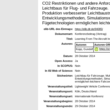
CO2 Restriktionen und andere Anford
Leichtbaus für Flug- und Fahrzeuge. 
Produktion verbesserter Leichtbaust
Entwicklungsmethoden, Simulationsw
Fügetechnologien ermöglichen leicht
elib-URL des Eintrags:
https://elib.dlr.de/94085/
Dokumentart:
Konferenzbeitrag (Vortrag)
Titel:
Learning From The Aircraft 
Autoren:
Autoren
Autoren-OR
https://
Kopp, Gundolf
Datum:
28 Oktober 2014
Open Access:
Ja
In SCOPUS:
Nein
In ISI Web of Science:
Nein
Stichwörter:
Leichtbau für Fahrzeuge. Mul
Entwicklungsmethoden, Simul
ermöglichen leichtere Fahrz
Veranstaltungstitel:
Lightweight Vehicle Conferen
Veranstaltungsort:
Köln, Deutschland
Veranstaltungsart:
internationale Konferenz
Veranstaltungsbeginn:
28 Oktober 2014
Veranstaltungsende:
29 Oktober 2014